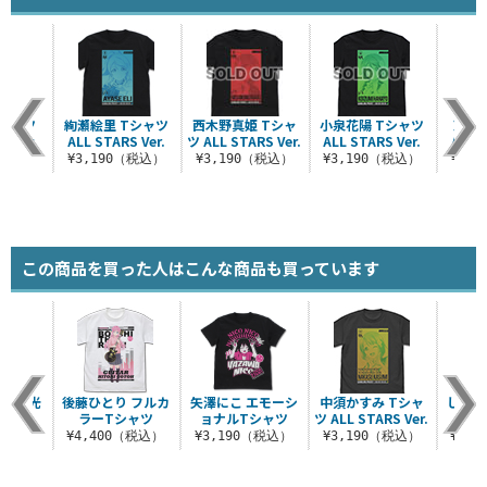
Tシャツ
絢瀬絵里 Tシャツ
西木野真姫 Tシャ
小泉花陽 Tシャツ
東條 
S Ver.
ALL STARS Ver.
ツ ALL STARS Ver.
ALL STARS Ver.
ALL S
（税込）
¥3,190（税込）
¥3,190（税込）
¥3,190（税込）
¥3,
この商品を買った人はこんな商品も買っています
ぞく 光
後藤ひとり フルカ
矢澤にこ エモーシ
中須かすみ Tシャ
しいた
シャツ
ラーTシャツ
ョナルTシャツ
ツ ALL STARS Ver.
（税込）
¥4,400（税込）
¥3,190（税込）
¥3,190（税込）
¥3,