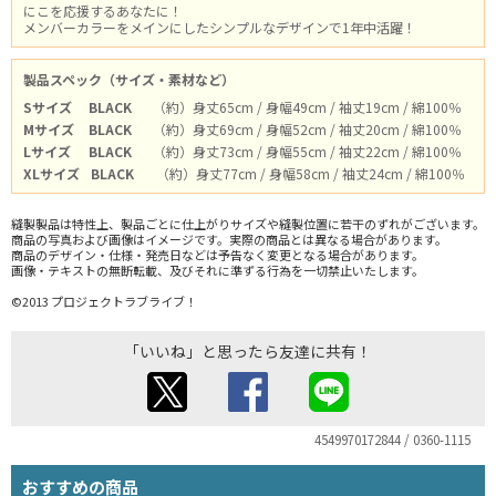
にこを応援するあなたに！
メンバーカラーをメインにしたシンプルなデザインで1年中活躍！
製品スペック（サイズ・素材など）
Sサイズ
BLACK
（約）身丈65cm / 身幅49cm / 袖丈19cm / 綿100％
Mサイズ
BLACK
（約）身丈69cm / 身幅52cm / 袖丈20cm / 綿100％
Lサイズ
BLACK
（約）身丈73cm / 身幅55cm / 袖丈22cm / 綿100％
XLサイズ
BLACK
（約）身丈77cm / 身幅58cm / 袖丈24cm / 綿100％
縫製製品は特性上、製品ごとに仕上がりサイズや縫製位置に若干のずれがございます。
商品の写真および画像はイメージです。実際の商品とは異なる場合があります。
商品のデザイン・仕様・発売日などは予告なく変更となる場合があります。
画像・テキストの無断転載、及びそれに準ずる行為を一切禁止いたします。
©2013 プロジェクトラブライブ！
「いいね」と思ったら友達に共有！
4549970172844 / 0360-1115
おすすめの商品