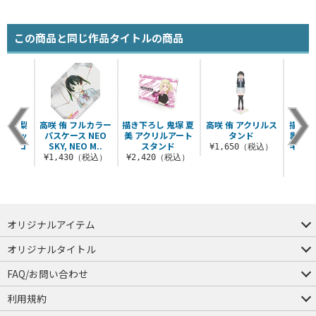
この商品と同じ作品タイトルの商品
 桜内梨
高咲 侑 フルカラー
描き下ろし 鬼塚 夏
高咲 侑 アクリルス
描き下
ラフィッ
パスケース NEO
美 アクリルアート
タンド
歌 ア
 ソロコ
SKY, NEO M..
スタンド
キーホ
¥1,650（税込）
..
コ
¥1,430（税込）
¥2,420（税込）
（税込）
¥8
オリジナルアイテム
つままれ
つかまれ
ピョコッテ
オリジナルタイトル
アイテムヤ
ミスカトニック大學購買部
FAQ/お問い合わせ
FAQ
お問い合わせ
利用規約