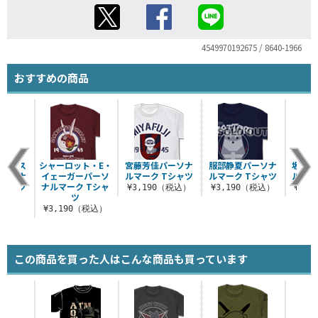
4549970192675 / 8640-1966
おすすめの商品
・クロス
シャーロット・E・
宮藤芳佳パーソナ
服部静夏パーソナ
坂本美
パーソナ
イェーガーパーソ
ルマーク Tシャツ
ルマーク Tシャツ
ルマー
Tシャツ
ナルマーク Tシャ
¥3,190（税込）
¥3,190（税込）
¥3,
ツ
（税込）
¥3,190（税込）
この商品を買った人はこんな商品も買っています