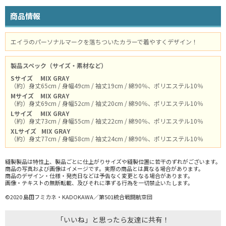
商品情報
エイラのパーソナルマークを落ちついたカラーで着やすくデザイン！
製品スペック（サイズ・素材など）
Sサイズ
MIX GRAY
（約）身丈65cm / 身幅49cm / 袖丈19cm / 綿90％、ポリエステル10％
Mサイズ
MIX GRAY
（約）身丈69cm / 身幅52cm / 袖丈20cm / 綿90％、ポリエステル10％
Lサイズ
MIX GRAY
（約）身丈73cm / 身幅55cm / 袖丈22cm / 綿90％、ポリエステル10％
XLサイズ
MIX GRAY
（約）身丈77cm / 身幅58cm / 袖丈24cm / 綿90％、ポリエステル10％
縫製製品は特性上、製品ごとに仕上がりサイズや縫製位置に若干のずれがございます。
商品の写真および画像はイメージです。実際の商品とは異なる場合があります。
商品のデザイン・仕様・発売日などは予告なく変更となる場合があります。
画像・テキストの無断転載、及びそれに準ずる行為を一切禁止いたします。
©2020 島田フミカネ・KADOKAWA／第501統合戦闘航空団
「いいね」と思ったら友達に共有！