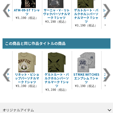
プリント
ATM-09-ST Tシャ
サーニャ・V・リト
ゲルトルート・バ
シャー
ャツ
ツ
ヴャクパーソナルマ
ルクホルンパーソ
イェー
ーク Tシャツ
ナルマーク Tシャ
ナルマ
（税込）
¥3,190（税込）
ツ
¥3,190（税込）
¥3,190（税込）
¥3,
この商品と同じ作品タイトルの商品
パーソナ
リネット・ビショ
ゲルトルート・バ
STRIKE WITCHES
スト
Tシャツ
ップパーソナルマ
ルクホルンパーソ
エンブレム Tシャ
チーズ
ーク Tシャツ
ナルマーク Tシャ
ツ
ジ
（税込）
ツ
¥3,190（税込）
¥3,190（税込）
¥3,
¥3,190（税込）
オリジナルアイテム