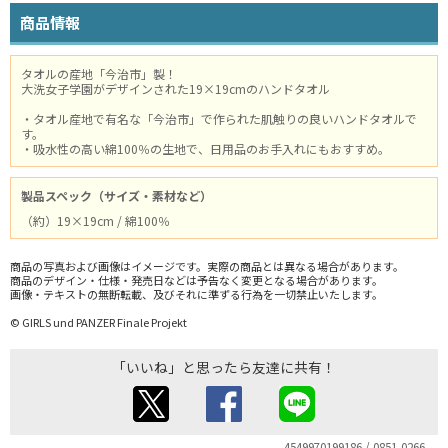
商品情報
タオルの産地「今治市」製！
大洗女子学園がデザインされた19×19cmのハンドタオル
・タオル産地で有名な「今治市」で作られた肌触りの良いハンドタオルで
す。
・吸水性の高い綿100％の生地で、日用品のお手入れにもおすすめ。
製品スペック（サイズ・素材など）
（約）19×19cm / 綿100％
商品の写真および画像はイメージです。実際の商品とは異なる場合があります。
商品のデザイン・仕様・発売日などは予告なく変更となる場合があります。
画像・テキストの無断転載、及びそれに準ずる行為を一切禁止いたします。
© GIRLS und PANZER Finale Projekt
「いいね」と思ったら友達に共有！
4549970199186 / 0851-0266