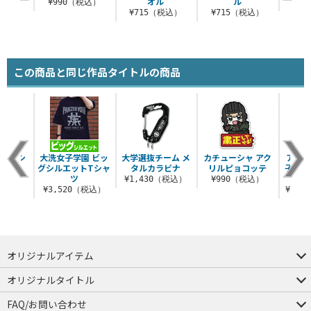
オル
ル
税込）
¥990（税込）
¥9
¥715（税込）
¥715（税込）
この商品と同じ作品タイトルの商品
ライTシ
大洗女子学園 ビッ
大学選抜チーム メ
カチューシャ アク
アンツ
ツ
グシルエットTシャ
タルカラビナ
リルピョコッテ
子制服
ツ
（税込）
¥1,430（税込）
¥990（税込）
¥3,520（税込）
¥26,
オリジナルアイテム
つままれ
つかまれ
ピョコッテ
オリジナルタイトル
アイテムヤ
ミスカトニック大學購買部
FAQ/お問い合わせ