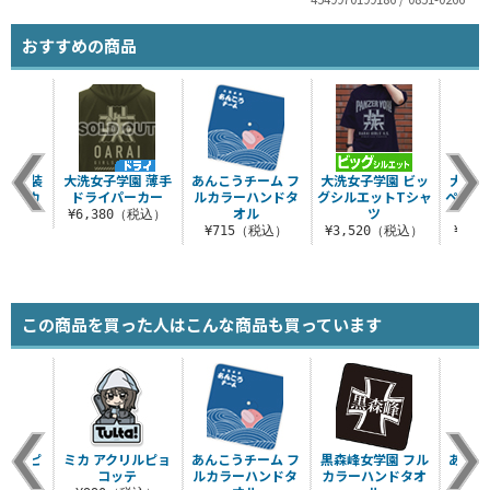
おすすめの商品
園 塗装
大洗女子学園 薄手
あんこうチーム フ
大洗女子学園 ビッ
大洗女
スマグカ
ドライパーカー
ルカラーハンドタ
グシルエットTシャ
ペンベ
プ
オル
ツ
¥6,380（税込）
（税込）
¥715（税込）
¥3,520（税込）
¥7,
この商品を買った人はこんな商品も買っています
クリルピ
ミカ アクリルピョ
あんこうチーム フ
黒森峰女学園 フル
あんこ
ッテ
コッテ
ルカラーハンドタ
カラーハンドタオ
繍ハ