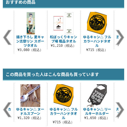
おすすめの商品
描き下ろし 夏キャ
松ぼっくりキャン
ゆるキャン△ フル
志摩リ
ン志摩リン スポー
プ場 粗品タオル
カラーハンドタオ
ツタオル
ル
¥1,210（税込）
¥3,
¥3,080（税込）
¥715（税込）
この商品を買った人はこんな商品も買っています
シェラカ
ゆるキャン△ ヌー
ゆるキャン△ フル
ゆるキャン△ リー
月と志
本体
ドルスプーン
カラーハンドタオ
ルキーホルダー
ンテ
ル
（税込）
¥1,320（税込）
¥1,650（税込）
¥3,
¥715（税込）