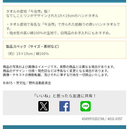
タオルの産地「今治市」製！
なでしことリンがデザインされた19×19cmのハンドタオル
・タオル産地で有名な「今治市」で作られた肌触りの良いハンドタオルで
す。
・吸水性の高い綿100％の生地で、日用品のお手入れにもおすすめ。
製品スペック（サイズ・素材など）
（約）19×19cm / 綿100％
商品の写真および画像はイメージです。実際の商品とは異なる場合があります。
商品のデザイン・仕様・発売日などは予告なく変更となる場合があります。
画像・テキストの無断転載、及びそれに準ずる行為を一切禁止いたします。
©あfろ・芳文社／野外活動委員会
「いいね」と思ったら友達に共有！
4549970201766 / 4031-0357