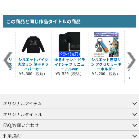
この商品と同じ作品タイトルの商品
 志摩リ
シルエットバイク
ゆるキャン△ ドラ
シルエット志摩リ
『ゆる
テンレス
志摩リン 薄手ドラ
イTシャツ リニュ
ン アクセサリーキ
×キャ
 バース
イパーカー
ーアルVer.
ーホルダー
ッグ 
..
ミ
¥6,380（税込）
¥3,520（税込）
¥2,200（税込）
（税込）
¥1,
オリジナルアイテム
つままれ
つかまれ
ピョコッテ
オリジナルタイトル
アイテムヤ
ミスカトニック大學購買部
FAQ/お問い合わせ
FAQ
お問い合わせ
利用規約