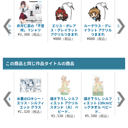
 ロキシ
井芹仁菜の「不登
エリス・ボレア
ルーデウス・グレ
シルフ
ストリー
校」 Tシャツ
ス・グレイラット
イラット アクリル
クリ
Ver.
アクリルつままれ
つままれ
¥3,300（税込）
¥8
（税込）
¥880（税込）
¥880（税込）
この商品と同じ作品タイトルの商品
・ミグル
水着のロキシー・
描き下ろし シルフ
描き下ろし シルフ
ロキシ
シャツ
エリス・シルフィ
ィエット アクリル
ィエット 120cmビ
ディア
エット グラス
スタンド（大） ベ
ッグタオル ベビー
（税込）
ビード..
ド..
¥1,320（税込）
¥8
¥2,530（税込）
¥5,500（税込）