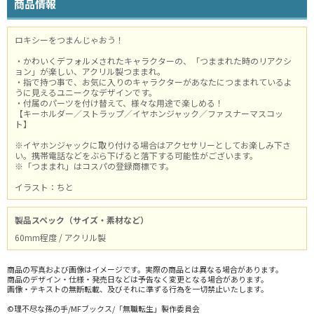
商品情報
ロキシーをつまんじゃおう！
・かわいくデフォルメされたキャラクターの、「つままれた時のリアクシ
ョン」が楽しい、アクリル製つままれ。
・指で持つ事で、お気に入りのキャラクターがあなたにつままれているよ
うに見えるユニークなデザインです。
・付属のパーツを付け替えて、様々な用途で楽しめる！
【キーホルダー／ストラップ／イヤホンジャック／ファスナーマスコッ
ト】
※イヤホンジャックに取り付ける場合はアクセサリーとしてお楽しみ下さ
い。携帯電話などをぶら下げると落下する可能性がございます。
※「つままれ」はコスパの登録商標です。
イラスト：ちと
製品スペック（サイズ・素材など）
60mm程度 / アクリル製
商品の写真および画像はイメージです。実際の商品とは異なる場合があります。
商品のデザイン・仕様・発売日などは予告なく変更となる場合があります。
画像・テキストの無断転載、及びそれに準ずる行為を一切禁止いたします。
©理不尽な孫の手/MFブックス/「無職転生」製作委員会