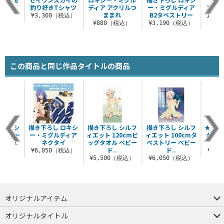
シャツ
釣り好きTシャツ
ディア アクリルつ
ー・ミグルディア
ス・グ
ままれ
B2タペストリー
アクリ
（税込）
¥3,300（税込）
¥880（税込）
¥3,190（税込）
¥8
この商品と同じ作品タイトルの商品
 ロキシ
描き下ろし ロキシ
描き下ろし シルフ
描き下ろし シルフ
★限定
ストリー
ー・ミグルディア
ィエット 120cmビ
ィエット 100cmタ
キャン
Ver.
ネクタイ
ッグタオル ベビー
ペストリー ベビー
5th 
ド..
ド..
（税込）
¥6,050（税込）
¥6,
¥5,500（税込）
¥6,050（税込）
オリジナルアイテム
つままれ
つかまれ
ピョコッテ
オリジナルタイトル