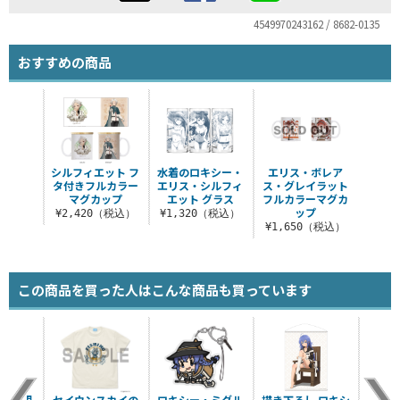
4549970243162 / 8682-0135
おすすめの商品
シルフィエット フ
水着のロキシー・
エリス・ボレア
タ付きフルカラー
エリス・シルフィ
ス・グレイラット
マグカップ
エット グラス
フルカラーマグカ
ップ
¥2,420（税込）
¥1,320（税込）
¥1,650（税込）
この商品を買った人はこんな商品も買っています
ったと思
セイウンスカイの
ロキシー・ミグル
描き下ろし ロキシ
エリ