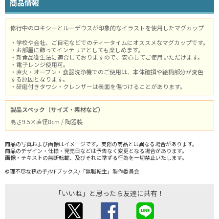
商品情報
修行中のロキシーとルーデウスが印象的なイラストを使用したマグカップ
・学校や会社、ご自宅などでのティータイムにオススメなマグカップです。
・お部屋に飾ってインテリアとしても楽しめます。
・新食品衛生法に適合しておりますので、安心してご使用いただけます。
・電子レンジ使用可。
・直火・オーブン・食器洗浄機でのご使用は、本体破損や絵柄部分が変色
する原因となります。
・研磨付きタワシ・クレンザーは表面を傷つけることがあります。
製品スペック（サイズ・素材など）
高さ9.5×直径8cm / 陶器製
商品の写真および画像はイメージです。実際の商品とは異なる場合があります。
商品のデザイン・仕様・発売日などは予告なく変更となる場合があります。
画像・テキストの無断転載、及びそれに準ずる行為を一切禁止いたします。
©理不尽な孫の手/MFブックス/「無職転生」製作委員会
「いいね」と思ったら友達に共有！