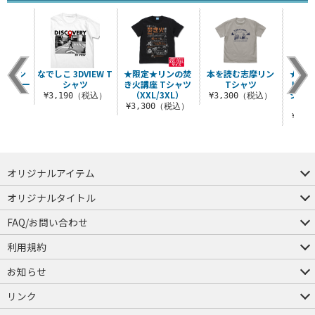
志摩リン
なでしこ 3DVIEW T
★限定★リンの焚
本を読む志摩リン
★限定
ルチキー
シャツ
き火講座 Tシャツ
Tシャツ
トバイ
ダー
（XXL/3XL）
ショル
¥3,190（税込）
¥3,300（税込）
＋限
税込）
¥3,300（税込）
¥2,
オリジナルアイテム
つままれ
つかまれ
ピョコッテ
オリジナルタイトル
アイテムヤ
ミスカトニック大學購買部
FAQ/お問い合わせ
FAQ
お問い合わせ
利用規約
会員規約・ポイント規約
特定商取引法に関する表示
プライバシーポリシー
お知らせ
店舗情報
採用情報
発売日変更のお知らせ
販売代理店・取扱店募集
海外のご案内（English）
リンク
コスパグループ
ジーストア・ドット・コム