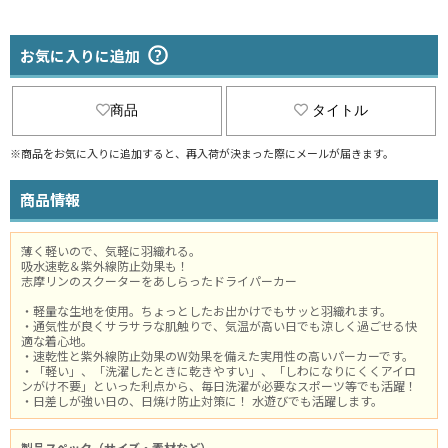
お気に入りに追加
商品
タイトル
※商品をお気に入りに追加すると、再入荷が決まった際にメールが届きます。
商品情報
薄く軽いので、気軽に羽織れる。
吸水速乾＆紫外線防止効果も！
志摩リンのスクーターをあしらったドライパーカー
・軽量な生地を使用。ちょっとしたお出かけでもサッと羽織れます。
・通気性が良くサラサラな肌触りで、気温が高い日でも涼しく過ごせる快
適な着心地。
・速乾性と紫外線防止効果のW効果を備えた実用性の高いパーカーです。
・「軽い」、「洗濯したときに乾きやすい」、「しわになりにくくアイロ
ンがけ不要」といった利点から、毎日洗濯が必要なスポーツ等でも活躍！
・日差しが強い日の、日焼け防止対策に！ 水遊びでも活躍します。
製品スペック（サイズ・素材など）