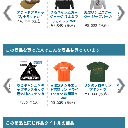
アウトドアキャッ
ゆるキャン△カー
志摩リンとスクー
シルエ
プ/ゆるキャン△
ジャージ 桜＆なで
ター ジップパーカ
ン ド
しこ＆リン Ver.
ー
¥4,950（税込）
¥3,
¥7,040（税込）
¥6,600（税込）
この商品を買った人はこんな商品も買っています
に食べら
ゆるキャン△×キ
★限定★シルエッ
リンのソロキャン
各務原
レン T
ャプテンスタッグ
ト志摩リン ドライ
プ Tシャツ
クリル
ツ
屋外対応ステッカ
Tシャツ 静岡限定
ホ
¥3,300（税込）
ー
ver.
（税込）
¥8
¥770（税込）
¥3,520（税込）
この商品と同じ作品タイトルの商品