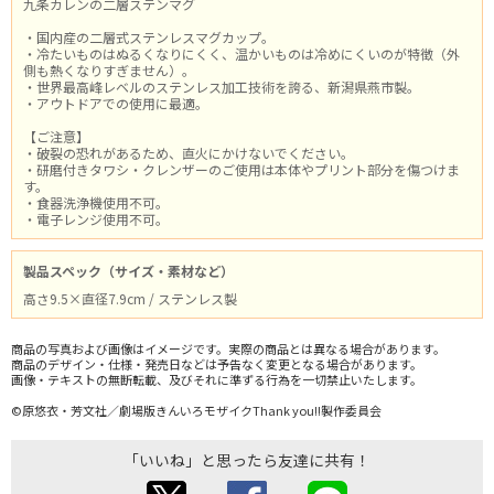
九条カレンの二層ステンマグ
・国内産の二層式ステンレスマグカップ。
・冷たいものはぬるくなりにくく、温かいものは冷めにくいのが特徴（外
側も熱くなりすぎません）。
・世界最高峰レベルのステンレス加工技術を誇る、新潟県燕市製。
・アウトドアでの使用に最適。
【ご注意】
・破裂の恐れがあるため、直火にかけないでください。
・研磨付きタワシ・クレンザーのご使用は本体やプリント部分を傷つけま
す。
・食器洗浄機使用不可。
・電子レンジ使用不可。
製品スペック（サイズ・素材など）
高さ9.5×直径7.9cm / ステンレス製
商品の写真および画像はイメージです。実際の商品とは異なる場合があります。
商品のデザイン・仕様・発売日などは予告なく変更となる場合があります。
画像・テキストの無断転載、及びそれに準ずる行為を一切禁止いたします。
©原悠衣・芳文社／劇場版きんいろモザイクThank you!!製作委員会
「いいね」と思ったら友達に共有！