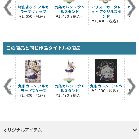
 アクリ
緒山まひろ フルカ
九条カレン アクリ
アリス・カータレ
九条カ
まれ
ラーマグカップ
ルスタンド
ット アクリルスタ
ンド
税込）
¥1,650（税込）
¥1,430（税込）
¥1,
¥1,430（税込）
この商品と同じ作品タイトルの商品
カータレ
九条カレン フルカ
九条カレン アクリ
九条カレンTシャツ
Jump
リルスタ
ラーパスケース
ルスタンド
ルカ
¥3,190（税込）
ド
¥1,430（税込）
¥1,430（税込）
¥4,
（税込）
オリジナルアイテム
つままれ
つかまれ
ピョコッテ