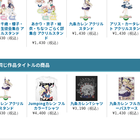
・千歳・櫻子・
あかり・京子・結
九条カレン アクリル
アリス・カータレ
 生徒会集合 ア
衣・ちなつ ごらく部
スタンド
ト アクリルスタ
リルスタンド
集合 アクリルスタン
¥1,430（税込）
¥1,430（税込
ド
,430（税込）
¥1,430（税込）
同じ作品タイトルの商品
レン アクリル
Jumpingカレン フル
九条カレンTシャツ
九条カレン フル
スタンド
カラーTシャツ
ーパスケース
¥3,190（税込）
,430（税込）
¥4,400（税込）
¥1,430（税込