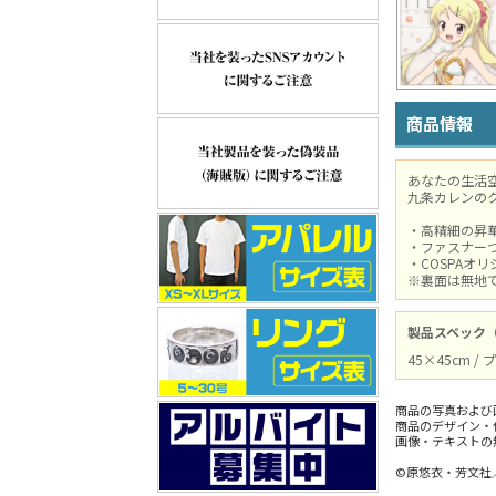
商品情報
あなたの生活
九条カレンの
・高精細の昇
・ファスナー
・COSPAオ
※裏面は無地
製品スペック
45×45cm 
商品の写真および
商品のデザイン・
画像・テキストの
©原悠衣・芳文社／