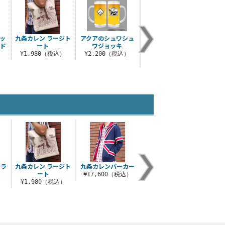
ッ
九条カレン ラージト
アクアのシュワシュ
ひよりたちといっし
ンド
ート
ワジョッキ
ょにお出かけ アクリ
ルスタンド
）
¥1,980（税込）
¥2,200（税込）
¥1,430（税込）
カラ
九条カレン ラージト
九条カレンパーカー
ート
¥17,600（税込）
）
¥1,980（税込）