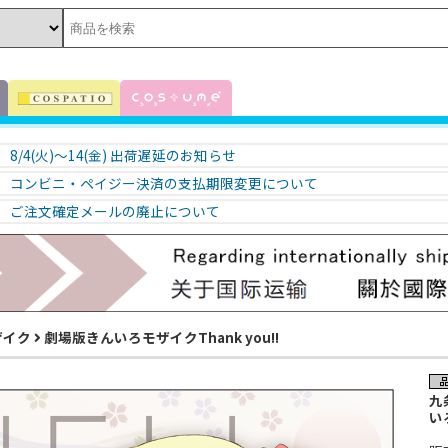
8/4(火)～14(金) 出荷遅延のお知らせ
コンビニ・ペイジー決済の支払期限変更について
ご注文確定メールの廃止について
ザイク
劇場版きんいろモザイクThank you!!
九
いろ