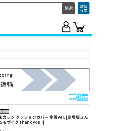
詳細
検索
条カレン クッションカバー 水着Ver. [劇場版きん
モザイクThank you!!]