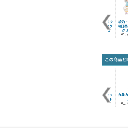
描き下ろし ダークネ
描き下ろし シャドウ
綾乃
スピーチ アクリルス
ミストレス優子 アク
向日葵
タンド（大）
リルスタンド（大）
ク
¥2,530（税込）
¥2,530（税込）
¥1
この商品と
アリス・カータレッ
九条カ
ト アクリルスタンド
¥1,430（税込）
¥1