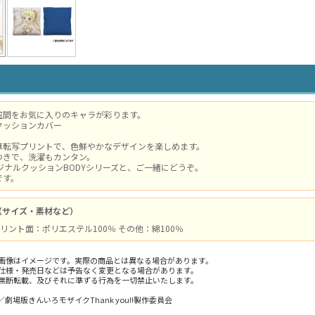
空間をお気に入りのキャラが彩ります。
クッションカバー
華転写プリントで、色鮮やかなデザインを楽しめます。
つきで、洗濯もカンタン。
リジナルクッションBODYシリーズと、ご一緒にどうぞ。
です。
（サイズ・素材など）
/ プリント面：ポリエステル100％ その他：綿100％
画像はイメージです。実際の商品とは異なる場合があります。
仕様・発売日などは予告なく変更となる場合があります。
無断転載、及びそれに準ずる行為を一切禁止いたします。
劇場版きんいろモザイクThank you!!製作委員会