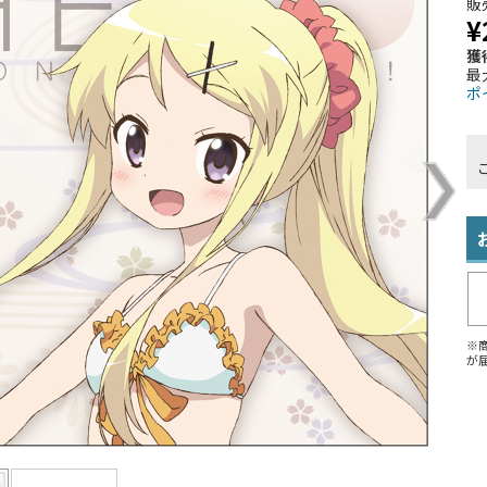
販
¥
獲
最
ポ
※
が