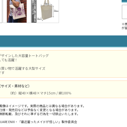
※
が
デザインした大容量トートバッグ
しても活躍！
お買い物で活躍する大型サイズ
です
（サイズ・素材など）
（約）縦40×横48×マチ15cm / 綿100％
画像はイメージです。実際の商品とは異なる場合があります。
仕様・発売日などは予告なく変更となる場合があります。
無断転載、及びそれに準ずる行為を一切禁止いたします。
UARE ENIX・「最近雇ったメイドが怪しい」製作委員会