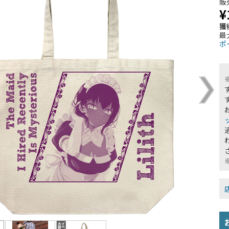
販
¥
獲
最
ポ