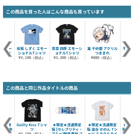
この商品を買った人はこんな商品も買っています
 エモー
桜坂 しずく エモー
若菜 四季 エモーシ
嵐 千砂都 アクリル
平安名
Tシャツ
ショナルTシャツ
ョナルTシャツ
つままれ
リル
（税込）
¥3,190（税込）
¥3,300（税込）
¥880（税込）
¥8
この商品と同じ作品タイトルの商品
星女学院
Guilty Kiss Tシャ
★限定★流通限定
★限定★流通限定
★限定
フ 2年
ツ
版 [セレブリティ・
版 澁谷 かのん Tシ
版 黒澤
赤）
ブルー]朝香果林 フ
ャツ ミラクルライ
ャツ 
¥3,190（税込）