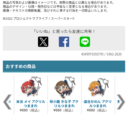
商品の写真および画像はイメージです。実際の商品とは異なる場合があります。
商品のデザイン・仕様・発売日などは予告なく変更となる場合があります。
画像・テキストの無断転載、及びそれに準ずる行為を一切禁止いたします。
©2022 プロジェクトラブライブ！スーパースター!!
「いいね」と思ったら友達に共有！
4549970292795 / 0362-2620
おすすめの商品
クリルつ
米女 メイ アクリル
桜小路 きな子 アク
澁谷かのん アクリ
鬼塚 
れ
つままれ
リルつままれ
ルつままれ
税込）
¥880（税込）
¥880（税込）
¥880（税込）
¥8