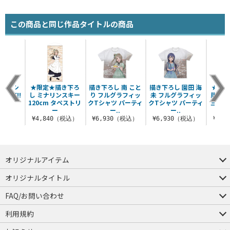
この商品と同じ作品タイトルの商品
子 Tシ
★限定★描き下ろ
描き下ろし 南 こと
描き下ろし 園田 海
★限定
LIVE!!
し ミナリンスキー
り フルグラフィッ
未 フルグラフィッ
版 [
.
120cm タペストリ
クTシャツ パーティ
クTシャツ パーティ
三船栞
ー
ー..
ー..
（税込）
¥4,840（税込）
¥6,930（税込）
¥6,930（税込）
¥1,
オリジナルアイテム
つままれ
つかまれ
ピョコッテ
オリジナルタイトル
アイテムヤ
ミスカトニック大學購買部
FAQ/お問い合わせ
FAQ
お問い合わせ
利用規約
会員規約・ポイント規約
特定商取引法に関する表示
プライバシーポリシー