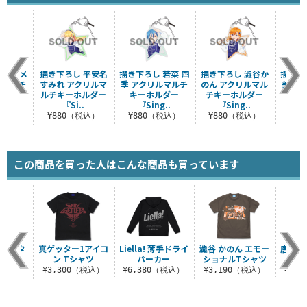
米女 メ
描き下ろし 平安名
描き下ろし 若菜 四
描き下ろし 澁谷か
描き下
ルマルチ
すみれ アクリルマ
季 アクリルマルチ
のん アクリルマル
美 ア
ルダー
ルチキーホルダー
キーホルダー
チキーホルダー
キ
..
『Si..
『Sing..
『Sing..
『
税込）
¥880（税込）
¥880（税込）
¥880（税込）
¥8
この商品を買った人はこんな商品も買っています
軍ミリタ
真ゲッター1アイコ
Liella! 薄手ドライ
澁谷 かのん エモー
唐 可
ラッグ
ン Tシャツ
パーカー
ショナルTシャツ
ナ
（税込）
¥3,300（税込）
¥6,380（税込）
¥3,190（税込）
¥3,