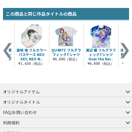
この商品と同じ作品タイトルの商品
鬼塚 夏
高咲 侑 フルカラー
QU4RTZ フルグラ
渡辺 曜 フルグラフ
描き下
ルスタン
パスケース NEO
フィックTシャツ
ィックTシャツ
都 ク
ロリータ
SKY, NEO M..
Over the Rai..
¥6,600（税込）
.
¥1,430（税込）
¥6,600（税込）
¥2,
（税込）
オリジナルアイテム
つままれ
つかまれ
ピョコッテ
オリジナルタイトル
アイテムヤ
ミスカトニック大學購買部
FAQ/お問い合わせ
FAQ
お問い合わせ
利用規約
会員規約・ポイント規約
特定商取引法に関する表示
プライバシーポリシー