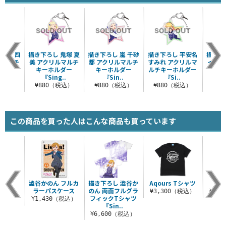
若菜 四
描き下ろし 鬼塚 夏
描き下ろし 嵐 千砂
描き下ろし 平安名
描き下
ルマルチ
美 アクリルマルチ
都 アクリルマルチ
すみれ アクリルマ
イ ア
ルダー
キーホルダー
キーホルダー
ルチキーホルダー
キ
..
『Sing..
『Sin..
『Si..
『
税込）
¥880（税込）
¥880（税込）
¥880（税込）
¥8
この商品を買った人はこんな商品も買っています
シャツ
澁谷かのん フルカ
描き下ろし 澁谷か
Aqours Tシャツ
Liel
ラーパスケース
のん 両面フルグラ
（税込）
¥3,300（税込）
¥3,
フィックTシャツ
¥1,430（税込）
『Sin..
¥6,600（税込）