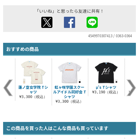
「いいね」と思ったら友達に共有！
4549970307413 / 0363-0364
おすすめの商品
蓮ノ空女学院 Tシ
虹ヶ咲学園スクー
μ’s Tシャツ
Liel
ャツ
ルアイドル同好会 T
¥3,190（税込）
¥3,
シャツ
¥3,300（税込）
¥3,300（税込）
この商品を買った人はこんな商品も買っています