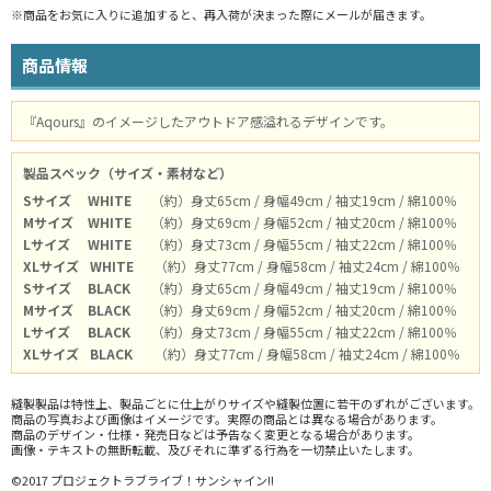
※商品をお気に入りに追加すると、再入荷が決まった際にメールが届きます。
商品情報
『Aqours』のイメージしたアウトドア感溢れるデザインです。
製品スペック（サイズ・素材など）
Sサイズ
WHITE
（約）身丈65cm / 身幅49cm / 袖丈19cm / 綿100％
Mサイズ
WHITE
（約）身丈69cm / 身幅52cm / 袖丈20cm / 綿100％
Lサイズ
WHITE
（約）身丈73cm / 身幅55cm / 袖丈22cm / 綿100％
XLサイズ
WHITE
（約）身丈77cm / 身幅58cm / 袖丈24cm / 綿100％
Sサイズ
BLACK
（約）身丈65cm / 身幅49cm / 袖丈19cm / 綿100％
Mサイズ
BLACK
（約）身丈69cm / 身幅52cm / 袖丈20cm / 綿100％
Lサイズ
BLACK
（約）身丈73cm / 身幅55cm / 袖丈22cm / 綿100％
XLサイズ
BLACK
（約）身丈77cm / 身幅58cm / 袖丈24cm / 綿100％
縫製製品は特性上、製品ごとに仕上がりサイズや縫製位置に若干のずれがございます。
商品の写真および画像はイメージです。実際の商品とは異なる場合があります。
商品のデザイン・仕様・発売日などは予告なく変更となる場合があります。
画像・テキストの無断転載、及びそれに準ずる行為を一切禁止いたします。
©2017 プロジェクトラブライブ！サンシャイン!!