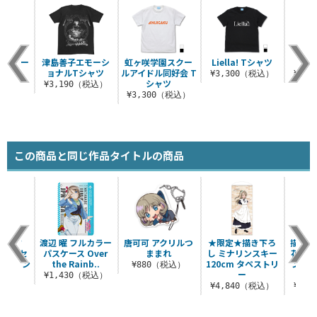
フルカラー
津島善子エモーシ
虹ヶ咲学園スクー
Liella! Tシャツ
μ’
ース
ョナルTシャツ
ルアイドル同好会 T
¥3,300（税込）
¥3,
シャツ
（税込）
¥3,190（税込）
¥3,300（税込）
この商品と同じ作品タイトルの商品
の天才
渡辺 曜 フルカラー
唐可可 アクリルつ
★限定★描き下ろ
描き下
匠」 セ
パスケース Over
ままれ
し ミナリンスキー
花丸 
ルスタン
the Rainb..
120cm タペストリ
ンド（
¥880（税込）
ー
ン
¥1,430（税込）
（税込）
¥4,840（税込）
¥2,