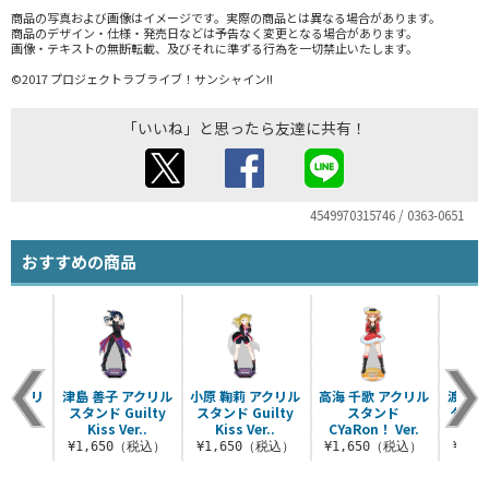
商品の写真および画像はイメージです。実際の商品とは異なる場合があります。
商品のデザイン・仕様・発売日などは予告なく変更となる場合があります。
画像・テキストの無断転載、及びそれに準ずる行為を一切禁止いたします。
©2017 プロジェクトラブライブ！サンシャイン!!
「いいね」と思ったら友達に共有！
4549970315746 / 0363-0651
おすすめの商品
 アクリ
津島 善子 アクリル
小原 鞠莉 アクリル
高海 千歌 アクリル
渡辺 
ンド
スタンド Guilty
スタンド Guilty
スタンド
タンド 
 Ver.
Kiss Ver..
Kiss Ver..
CYaRon！ Ver.
（税込）
¥1,650（税込）
¥1,650（税込）
¥1,650（税込）
¥1,