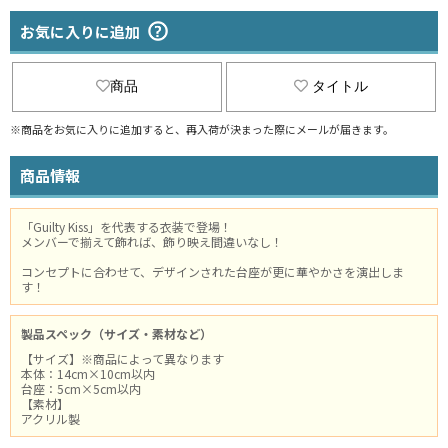
お気に入りに追加
商品
タイトル
※商品をお気に入りに追加すると、再入荷が決まった際にメールが届きます。
商品情報
「Guilty Kiss」を代表する衣装で登場！
メンバーで揃えて飾れば、飾り映え間違いなし！
コンセプトに合わせて、デザインされた台座が更に華やかさを演出しま
す！
製品スペック（サイズ・素材など）
【サイズ】※商品によって異なります
本体：14cm×10cm以内
台座：5cm×5cm以内
【素材】
アクリル製