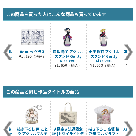
この商品を買った人はこんな商品も買っています
アクリル
Aqours グラス
津島 善子 アクリル
小原 鞠莉 アクリル
高海 
i Ver.
スタンド Guilty
スタンド Guilty
ス
¥1,320（税込）
Kiss Ver..
Kiss Ver..
CYaR
（税込）
¥1,650（税込）
¥1,650（税込）
¥1,
この商品と同じ作品タイトルの商品
流通限定
描き下ろし 南 こと
★限定★流通限定
描き下ろし 高坂 穂
Aqou
イ Tシャ
り アクリルマルチ
版 [トワイライトデ
乃果 フルグラフィ
ィッ