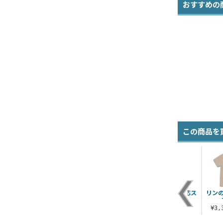
おすすめの
この商品を
ン
ちくわ 屋外対応ステ
志摩リンとスクータ
志摩リン 屋外対応ス
リン
ー
ッカー
ー 屋外対応ステッカ
テッカー
ー
¥770（税込）
¥770（税込）
¥3
¥770（税込）