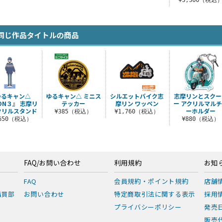
¥3,300（税込
同じ作品タイトルの商品
ゆるキャン△
ゆるキャン△ ミニス
シルエットバイク志
志摩リンとスクー
SON３』 志摩リ
テッカー
摩リン ワッペン
ー アクリルマル
クリルスタンド
ーホルダー
¥385（税込）
¥1,760（税込）
,650（税込）
¥880（税込）
FAQ/お問い合わせ
利用規約
お知
FAQ
会員規約・ポイント規約
店舗
購買部
お問い合わせ
特定商取引法に関する表示
採用
プライバシーポリシー
発売
販売