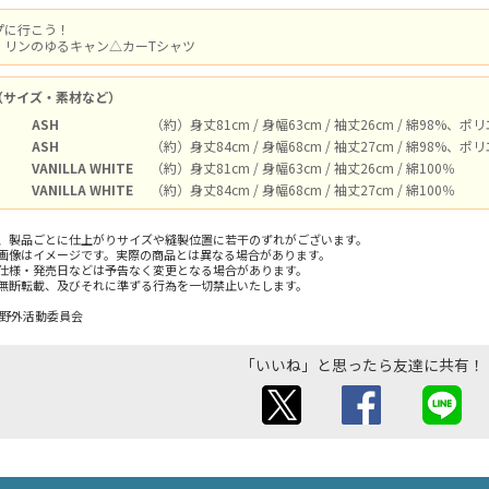
プに行こう！
、リンのゆるキャン△カーTシャツ
（サイズ・素材など）
ASH
（約）身丈81cm / 身幅63cm / 袖丈26cm / 綿98%、
ASH
（約）身丈84cm / 身幅68cm / 袖丈27cm / 綿98%、
VANILLA WHITE
（約）身丈81cm / 身幅63cm / 袖丈26cm / 綿100％
VANILLA WHITE
（約）身丈84cm / 身幅68cm / 袖丈27cm / 綿100％
、製品ごとに仕上がりサイズや縫製位置に若干のずれがございます。
画像はイメージです。実際の商品とは異なる場合があります。
仕様・発売日などは予告なく変更となる場合があります。
無断転載、及びそれに準ずる行為を一切禁止いたします。
／野外活動委員会
「いいね」と思ったら友達に共有！