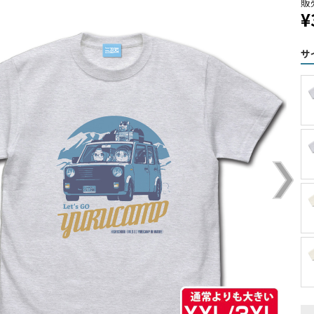
販
¥
サ