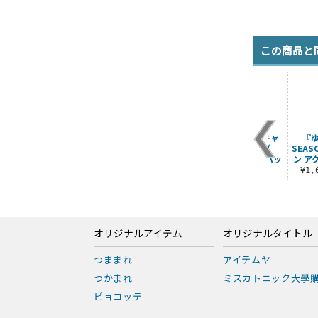
この商品と
シ
志摩リン ステンレス
★限定★地域限定 描
ゆるキャン△×キャ
『
マグカップ Ver2.0
き下ろし 志摩リン ゼ
プテンスタッグ
SEA
ブラでお買い物 薄..
2way防水トートバッ
ン ア
¥1,540（税込）
グ
¥6,380（税込）
¥1
¥7,150（税込）
オリジナルアイテム
オリジナルタイトル
つままれ
アイテムヤ
つかまれ
ミスカトニック大學
ピョコッテ