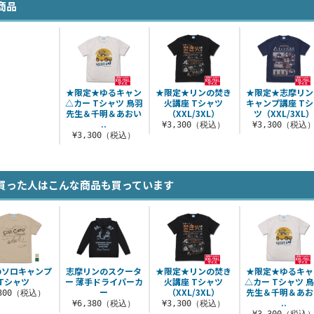
商品
★限定★ゆるキャン
★限定★リンの焚き
★限定★志摩リン
△カー Tシャツ 鳥羽
火講座 Tシャツ
キャンプ講座 Tシ
先生＆千明＆あおい
（XXL/3XL）
ツ（XXL/3XL）
..
¥3,300（税込）
¥3,300（税込
¥3,300（税込）
買った人はこんな商品も買っています
のソロキャンプ
志摩リンのスクータ
★限定★リンの焚き
★限定★ゆるキャ
Tシャツ
ー 薄手ドライパーカ
火講座 Tシャツ
△カー Tシャツ 
ー
（XXL/3XL）
先生＆千明＆あお
,300（税込）
..
¥6,380（税込）
¥3,300（税込）