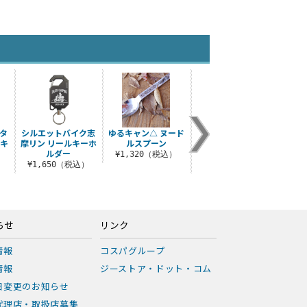
）
タ
シルエットバイク志
ゆるキャン△ ヌード
志摩リンとスクータ
野クル
チキ
摩リン リールキーホ
ルスプーン
ー 二層ステンレスマ
ルダー
グカップ Ver2.0
¥1,320（税込）
¥1
¥1,650（税込）
¥3,190（税込）
らせ
リンク
情報
コスパグループ
情報
ジーストア・ドット・コム
日変更のお知らせ
代理店・取扱店募集