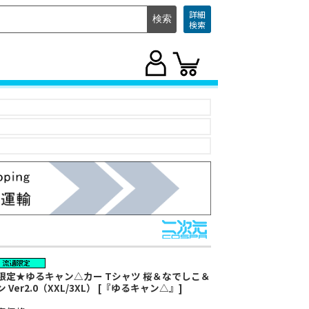
詳細
検索
限定★ゆるキャン△カー Tシャツ 桜＆なでしこ＆
ン Ver2.0（XXL/3XL） [『ゆるキャン△』]