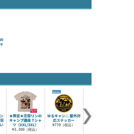
の
ャ
）
ン
★限定★志摩リンの
ゆるキャン△ 屋外対
ゆるキャン△×キャ
千束＆
鳥羽
キャンプ講座 Tシャ
応ステッカー
プテンスタッグ 屋外
い
ツ（XXL/3XL）
対応ステッカー
¥770（税込）
¥1
¥3,300（税込）
¥770（税込）