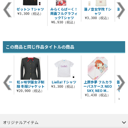
Tシャツ
ゼットン Tシャツ
みらくらぱーく！
蓮ノ空女学院 Tシ
蓮ノ空
両面フルグラフィ
ャツ
ジ
（税込）
¥3,300（税込）
ックTシャツ
¥3,300（税込）
¥1,
¥6,930（税込）
この商品と同じ作品タイトルの商品
リールキー
虹ヶ咲学園女子制
Liella! Tシャツ
上原歩夢 フルカラ
鐘 嵐
er2.0
服 冬服ジャケット
ーパスケース NEO
Tシャ
¥3,300（税込）
SKY, NEO M..
ャルカ
（税込）
¥20,900（税込）
¥1,430（税込）
¥4,
オリジナルアイテム