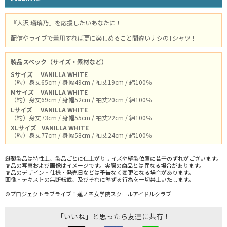
『大沢 瑠璃乃』を応援したいあなたに！
配信やライブで着用すれば更に楽しめること間違いナシのTシャツ！
製品スペック（サイズ・素材など）
Sサイズ
VANILLA WHITE
（約）身丈65cm / 身幅49cm / 袖丈19cm / 綿100％
Mサイズ
VANILLA WHITE
（約）身丈69cm / 身幅52cm / 袖丈20cm / 綿100％
Lサイズ
VANILLA WHITE
（約）身丈73cm / 身幅55cm / 袖丈22cm / 綿100％
XLサイズ
VANILLA WHITE
（約）身丈77cm / 身幅58cm / 袖丈24cm / 綿100％
縫製製品は特性上、製品ごとに仕上がりサイズや縫製位置に若干のずれがございます。
商品の写真および画像はイメージです。実際の商品とは異なる場合があります。
商品のデザイン・仕様・発売日などは予告なく変更となる場合があります。
画像・テキストの無断転載、及びそれに準ずる行為を一切禁止いたします。
©プロジェクトラブライブ！蓮ノ空女学院スクールアイドルクラブ
「いいね」と思ったら友達に共有！