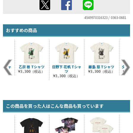
4549970316323 / 0363-0681
おすすめの商品
 Tシャ
乙宗 梢 Tシャツ
日野下 花帆 Tシャ
藤島 慈 Tシャツ
夕霧 
ツ
¥3,300（税込）
¥3,300（税込）
¥3,
（税込）
¥3,300（税込）
この商品を買った人はこんな商品も買っています