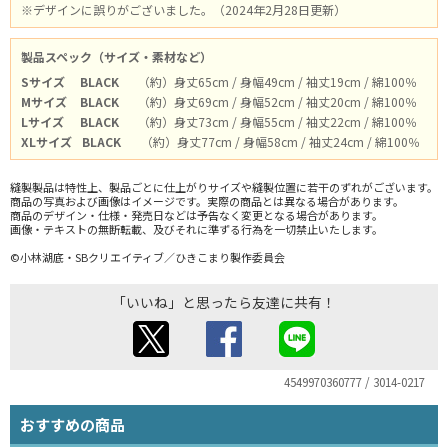
※デザインに誤りがございました。（2024年2月28日更新）
製品スペック（サイズ・素材など）
Sサイズ
BLACK
（約）身丈65cm / 身幅49cm / 袖丈19cm / 綿100％
Mサイズ
BLACK
（約）身丈69cm / 身幅52cm / 袖丈20cm / 綿100％
Lサイズ
BLACK
（約）身丈73cm / 身幅55cm / 袖丈22cm / 綿100％
XLサイズ
BLACK
（約）身丈77cm / 身幅58cm / 袖丈24cm / 綿100％
縫製製品は特性上、製品ごとに仕上がりサイズや縫製位置に若干のずれがございます。
商品の写真および画像はイメージです。実際の商品とは異なる場合があります。
商品のデザイン・仕様・発売日などは予告なく変更となる場合があります。
画像・テキストの無断転載、及びそれに準ずる行為を一切禁止いたします。
©小林湖底・SBクリエイティブ／ひきこまり製作委員会
「いいね」と思ったら友達に共有！
4549970360777 / 3014-0217
おすすめの商品