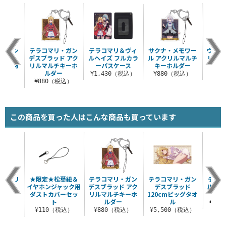
リ・ガン
テラコマリ・ガン
テラコマリ＆ヴィ
サクナ・メモワー
ヴィル
ラッド
デスブラッド アク
ルヘイズ フルカラ
ル アクリルマルチ
リルマ
ッグタオ
リルマルチキーホ
ーパスケース
キーホルダー
ルダー
¥1,430（税込）
¥880（税込）
¥8
（税込）
¥880（税込）
この商品を買った人はこんな商品も買っています
 アクリ
★限定★松葉紐＆
テラコマリ・ガン
テラコマリ・ガン
テラコ
まれ
イヤホンジャック用
デスブラッド アク
デスブラッド
ルヘイ
ダストカバーセッ
リルマルチキーホ
120cmビッグタオ
ーパ
税込）
ト
ルダー
ル
¥1,
¥110（税込）
¥880（税込）
¥5,500（税込）