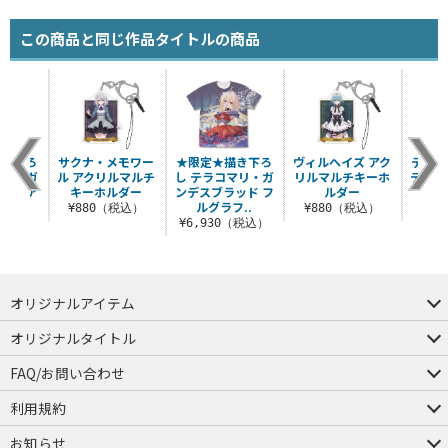
この商品と同じ作品タイトルの商品
描き下ろ
サクナ・メモワー
★限定★描き下ろ
ヴィルヘイズ アク
テラコ
マリ・ガ
ル アクリルマルチ
し テラコマリ・ガ
リルマルチキーホ
デスブ
ッド ア
キーホルダー
ンデスブラッド フ
ルダー
リル
..
ルグラフ..
¥880（税込）
¥880（税込）
¥8
（税込）
¥6,930（税込）
オリジナルアイテム
つままれ
つかまれ
ピョコッテ
オリジナルタイトル
アイテムヤ
ミスカトニック大學購買部
FAQ/お問い合わせ
FAQ
お問い合わせ
利用規約
会員規約・ポイント規約
特定商取引法に関する表示
プライバシーポリシー
お知らせ