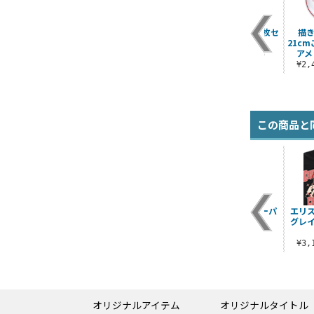
団
美琴の髪飾り
風紀委員（ジャッジ
美琴のコイン【3枚セ
描き
メント）腕章 リニュ
ット】
21c
¥1,210（税込）
ーアルVer.
アメ
）
¥1,100（税込）
¥1,650（税込）
¥2
この商品と
シ
ロキシー 両面プリン
エリス・ボレアス・
ERIS ニュースペーパ
エリ
B2
トクッションカバー
グレイラット フルカ
ーバッグ
グレイ
ラーパスケース
¥3,300（税込）
¥3,960（税込）
¥1,430（税込）
¥3
オリジナルアイテム
オリジナルタイトル