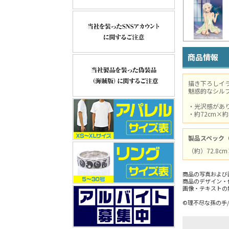
商品情報
描き下ろしイ
魅惑的なシル
・光沢感があ
・約72cm×
製品スペック
（約）72.8c
商品の写真および
商品のデザイン・
画像・テキストの
©理不尽な孫の手