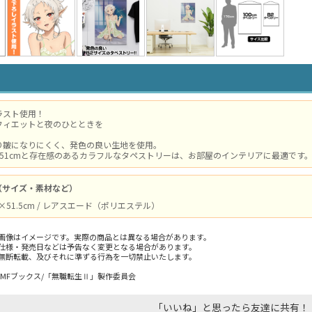
ラスト使用！
フィエットと夜のひとときを
り皺になりにくく、発色の良い生地を使用。
約51cmと存在感のあるカラフルなタペストリーは、お部屋のインテリアに最適です
（サイズ・素材など）
m×51.5cm / レアスエード（ポリエステル）
画像はイメージです。実際の商品とは異なる場合があります。
仕様・発売日などは予告なく変更となる場合があります。
無断転載、及びそれに準ずる行為を一切禁止いたします。
/MFブックス/「無職転生Ⅱ」製作委員会
「いいね」と思ったら友達に共有！