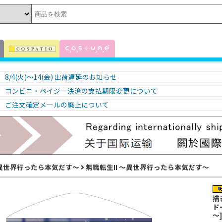
8/4(火)～14(金) 出荷遅延のお知らせ
コンビニ・ペイジー決済の支払期限変更について
ご注文確定メールの廃止について
異世界行ったら本気だす～
無職転生II ～異世界行ったら本気だす～
描
ド
～]