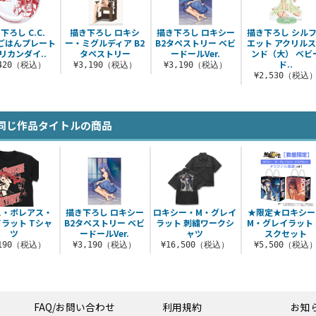
下ろし C.C.
描き下ろし ロキシ
描き下ろし ロキシー
描き下ろし シル
mごはんプレート
ー・ミグルディア B2
B2タペストリー ベビ
エット アクリル
リカンダイ..
タペストリー
ードールVer.
ンド（大） ベビ
ド..
,420（税込）
¥3,190（税込）
¥3,190（税込）
¥2,530（税込
同じ作品タイトルの商品
ス・ボレアス・
描き下ろし ロキシー
ロキシー・M・グレイ
★限定★ロキシー
ラット Tシャ
B2タペストリー ベビ
ラット 刺繍ワークシ
M・グレイラット
ツ
ードールVer.
ャツ
スクセット
,190（税込）
¥3,190（税込）
¥16,500（税込）
¥5,500（税込
FAQ/お問い合わせ
利用規約
お知