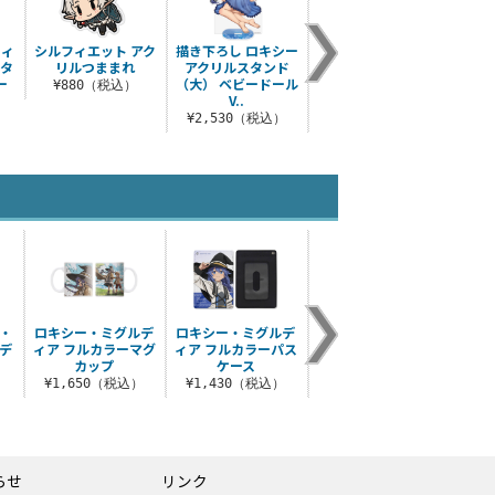
フィ
シルフィエット アク
描き下ろし ロキシー
描き下ろし ロキシ
描き
スタ
リルつままれ
アクリルスタンド
ー・ミグルディア 両
エット
ー
（大） ベビードール
面プリントクッショ
トリ
¥880（税込）
V..
ンカ..
¥6
）
¥2,530（税込）
¥3,300（税込）
・
ロキシー・ミグルデ
ロキシー・ミグルデ
描き下ろし ロキシ
ロキシ
 デ
ィア フルカラーマグ
ィア フルカラーパス
ー・ミグルディア
ラット
カップ
ケース
100cmタペストリー
）
¥1,650（税込）
¥1,430（税込）
¥6,050（税込）
¥4
らせ
リンク