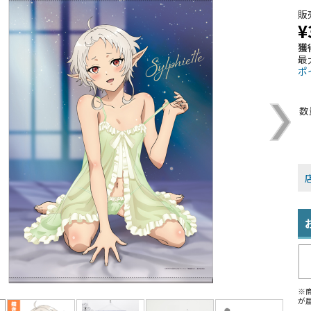
販
¥
獲
最
ポ
数
※
が