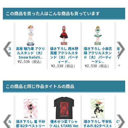
この商品を買った人はこんな商品も買っています
クリルス
高坂 穂乃果 アクリ
描き下ろし 西木野
描き下ろし 小泉花
描き下
 white
ルスタンド（大）
真姫 アクリルスタ
陽 アクリルスタン
り ア
.
Snow halati..
ンド（大） パーテ
ド（大） パーティ
ド（大
ィード..
ードレ..
（税込）
¥2,530（税込）
¥2,530（税込）
¥2,530（税込）
¥2,
この商品と同じ作品タイトルの商品
アクリル
描き下ろし 嵐 千砂
優木せつ菜 Tシャ
描き下ろし 平安名
CYaR
・ZU・
都 B2タペストリー
ツ ALL STARS Ver.
すみれ B2タペスト
フィ