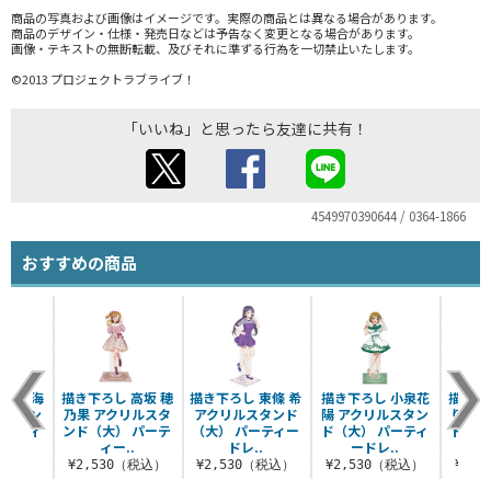
商品の写真および画像はイメージです。実際の商品とは異なる場合があります。
商品のデザイン・仕様・発売日などは予告なく変更となる場合があります。
画像・テキストの無断転載、及びそれに準ずる行為を一切禁止いたします。
©2013 プロジェクトラブライブ！
「いいね」と思ったら友達に共有！
4549970390644 / 0364-1866
おすすめの商品
園田 海
描き下ろし 高坂 穂
描き下ろし 東條 希
描き下ろし 小泉花
描き下
ルスタン
乃果 アクリルスタ
アクリルスタンド
陽 アクリルスタン
り ア
パーティ
ンド（大） パーテ
（大） パーティー
ド（大） パーティ
ド（大
.
ィー..
ドレ..
ードレ..
（税込）
¥2,530（税込）
¥2,530（税込）
¥2,530（税込）
¥2,