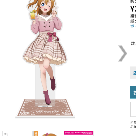
販
¥
獲
最
ポ
数
※
が