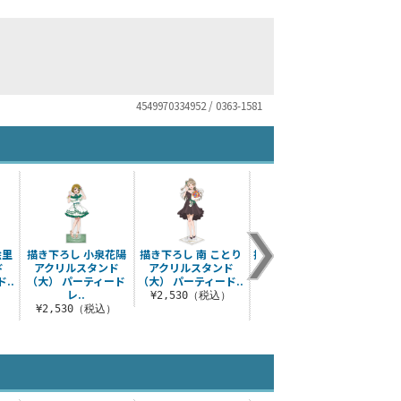
4549970334952 / 0363-1581
絵里
描き下ろし 小泉花陽
描き下ろし 南 ことり
描き下ろし 星空 凛 ア
描き下
ド
アクリルスタンド
アクリルスタンド
クリルスタンド
アク
..
（大） パーティード
（大） パーティード..
（大） パーティード
（大）
レ..
レ..
）
¥2,530（税込）
¥2
¥2,530（税込）
¥2,530（税込）