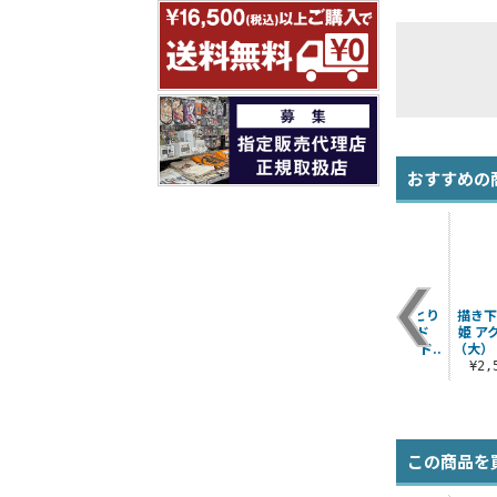
おすすめの
描き下ろし 園田 海未
描き下ろし 南 ことり
描き下
アクリルスタンド
アクリルスタンド
姫 ア
（大） パーティード..
（大） パーティード..
（大）
¥2,530（税込）
¥2,530（税込）
¥2
この商品を