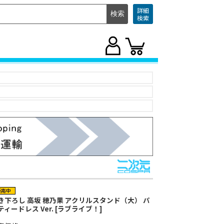
詳細
検索
き下ろし 高坂 穂乃果 アクリルスタンド（大） パ
ティードレス Ver. [ラブライブ！]