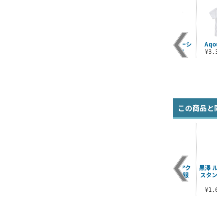
とり
描き下ろし 園田 海未
高坂 穂乃果 アクリル
優木 せつ菜 エモーシ
Aqo
Tシ
フルグラフィックTシ
スタンド（大）
ョナルTシャツ
¥3
.
ャツ パーティー..
Snow halati..
¥3,190（税込）
¥6,930（税込）
¥2,530（税込）
この商品と
ーパ
若菜 四季 アクリルス
描き下ろし 桜内梨子
エマ・ヴェルデ アク
黒澤 
e
タンド 3rd
屋外対応ステッカー
リルつままれ 夏服
スタン
LoveLive! T..
ソロコンサートve..
ver.
¥1,650（税込）
¥770（税込）
¥880（税込）
¥1