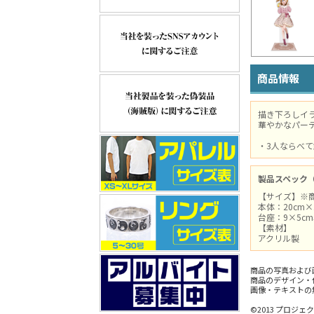
商品情報
描き下ろしイ
華やかなパー
・3人ならべ
製品スペック
【サイズ】※
本体：20cm×
台座：9×5c
【素材】
アクリル製
商品の写真および
商品のデザイン・
画像・テキストの
©2013 プロジ