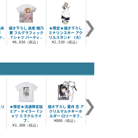
海未
描き下ろし 高坂 穂乃
★限定★描き下ろし
描き下ろし ことり＆
μ
ド
果 フルグラフィック
ミナリンスキー アク
穂乃果＆海未 100cm
¥3
..
Tシャツ パーティ..
リルスタンド （大）
タペストリー
）
¥6,930（税込）
¥2,530（税込）
¥6,050（税込）
スリ
★限定★流通限定版
描き下ろし 葉月 恋 ア
私立浦の星女学院 夏
描き下
ミア・テイラー Tシ
クリルマルチキーホ
制服ジャケット1年生
な子 
ャツ ミラクルライ
ルダー ロリータフ..
セット
）
ブ..
¥880（税込）
¥27,280（税込）
¥2
¥3,300（税込）