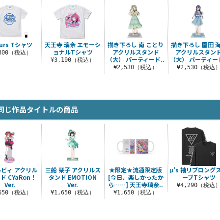
urs Tシャツ
天王寺 璃奈 エモーシ
描き下ろし 南 ことり
描き下ろし 園田 
ョナルTシャツ
アクリルスタンド
アクリルスタン
,300（税込）
（大） パーティード..
（大） パーティード
¥3,190（税込）
¥2,530（税込）
¥2,530（税込
同じ作品タイトルの商品
ルビィ アクリル
三船 栞子 アクリルス
★限定★流通限定版
μ’s 袖リブロング
ド CYaRon！
タンド EMOTION
[今日、楽しかったか
ーブTシャツ
Ver.
Ver.
ら……] 天王寺璃奈..
¥4,290（税込
,650（税込）
¥1,650（税込）
¥1,650（税込）