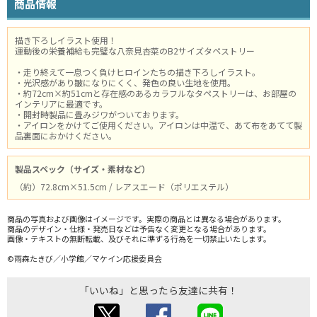
商品情報
描き下ろしイラスト使用！
運動後の栄養補給も完璧な八奈見杏菜のB2サイズタペストリー
・走り終えて一息つく負けヒロインたちの描き下ろしイラスト。
・光沢感があり皺になりにくく、発色の良い生地を使用。
・約72cm×約51cmと存在感のあるカラフルなタペストリーは、お部屋の
インテリアに最適です。
・開封時製品に畳みジワがついております。
・アイロンをかけてご使用ください。アイロンは中温で、あて布をあてて製
品裏面におかけください。
製品スペック（サイズ・素材など）
（約）72.8cm×51.5cm / レアスエード（ポリエステル）
商品の写真および画像はイメージです。実際の商品とは異なる場合があります。
商品のデザイン・仕様・発売日などは予告なく変更となる場合があります。
画像・テキストの無断転載、及びそれに準ずる行為を一切禁止いたします。
©雨森たきび／小学館／マケイン応援委員会
「いいね」と思ったら友達に共有！