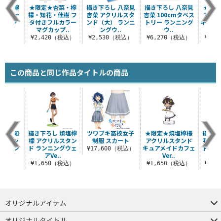
 焼塩檸
★限定★杏菜・檸
描き下ろし 八奈見
描き下ろし 八奈見
★限定
ストリー
檬・知花・佳樹 フ
杏菜 アクリルスタ
杏菜 100cmタペス
アクリ
グウェア
タ付きフルカラー
ンド（大） ランニ
トリー ランニング
キュア
.
マグカップ..
ングウ..
ウ..
（税込）
¥2,420（税込）
¥2,530（税込）
¥6,270（税込）
¥1,
この商品と同じ作品タイトルの商品
 小鞠知
描き下ろし 焼塩檸
ツワブキ高校女子
★限定★焼塩檸檬
描き下
ルスタン
檬 アクリルスタン
制服 スカート
アクリルスタンド
花 ア
ランニン
ド ランニングウェ
キュアメイドカフェ
ド ラ
¥17,600（税込）
..
アVe..
Ver..
（税込）
¥1,650（税込）
¥1,650（税込）
¥1,
オリジナルアイテム
つままれ
つかまれ
ピョコッテ
オリジナルタイトル