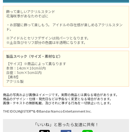
飾って楽しいアクリルスタンド
花海咲季があなたのそばに
・お部屋に飾って楽しもう。 アイドルの存在感が楽しめるアクリルスタン
ド。
※アイドルとセリフデザインは同パーツとなります。
※土台及びセリフ部分の色面は半透明になります。
製品スペック（サイズ・素材など）
【サイズ】※商品によって異なります
本体：14cm×10cm以内
台座：5cm×5cm以内
【素材】
アクリル製
商品の写真および画像はイメージです。実際の商品とは異なる場合があります。
商品のデザイン・仕様・発売日などは予告なく変更となる場合があります。
画像・テキストの無断転載、及びそれに準ずる行為を一切禁止いたします。
THE IDOLM@STER™& ©Bandai Namco Entertainment Inc.
「いいね」と思ったら友達に共有！