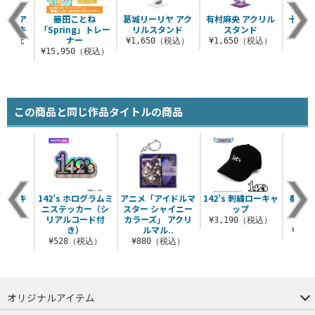
リヤ ア
藤田ことね
葛城リーリヤ アク
有村麻央 アクリル
十王星
ンド キ
「Spring」トレー
リルスタンド
スタンド
つ
ドカフェ
ナー
¥1,650（税込）
¥1,650（税込）
¥8
¥15,950（税込）
（税込）
この商品と同じ作品タイトルの商品
刺繍ローキ
142’s ホログラムミ
アニメ「アイドルマ
142’s 刺繍ローキャ
秦谷美
プ
ニステッカー（シ
スター シャイニー
ップ
ス（
リアルコード付
カラーズ」 アクリ
（税込）
¥3,190（税込）
き）
ルマル..
¥1,
¥528（税込）
¥880（税込）
オリジナルアイテム