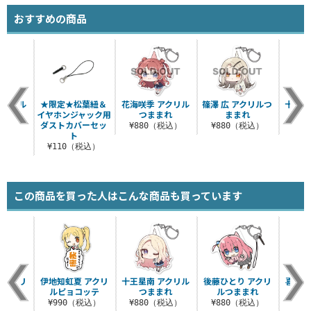
おすすめの商品
アクリル
★限定★松葉紐＆
花海咲季 アクリル
篠澤 広 アクリルつ
十王星
まれ
イヤホンジャック用
つままれ
ままれ
つ
ダストカバーセッ
税込）
¥880（税込）
¥880（税込）
¥8
ト
¥110（税込）
この商品を買った人はこんな商品も買っています
 アクリ
伊地知虹夏 アクリ
十王星南 アクリル
後藤ひとり アクリ
喜多郁
コッテ
ルピョコッテ
つままれ
ルつままれ
つ
税込）
¥990（税込）
¥880（税込）
¥880（税込）
¥8