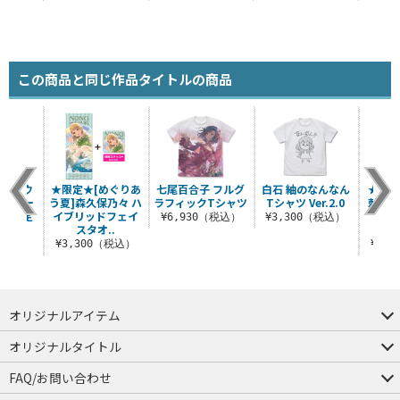
この商品と同じ作品タイトルの商品
オフィウ
★限定★[めぐりあ
七尾百合子 フルグ
白石 紬のなんなん
★限定★
リルアー
う夏]森久保乃々 ハ
ラフィックTシャツ
Tシャツ Ver.2.0
刺繍
ド（限定
イブリッドフェイ
（限
¥6,930（税込）
¥3,300（税込）
ー..
スタオ..
（税込）
¥3,300（税込）
¥3,
オリジナルアイテム
つままれ
つかまれ
ピョコッテ
オリジナルタイトル
アイテムヤ
ミスカトニック大學購買部
FAQ/お問い合わせ