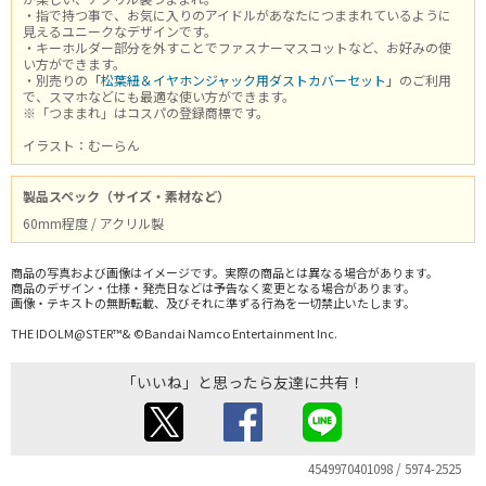
・指で持つ事で、お気に入りのアイドルがあなたにつままれているように
見えるユニークなデザインです。
・キーホルダー部分を外すことでファスナーマスコットなど、お好みの使
い方ができます。
・別売りの
「松葉紐＆イヤホンジャック用ダストカバーセット」
のご利用
で、スマホなどにも最適な使い方ができます。
※「つままれ」はコスパの登録商標です。
イラスト：むーらん
製品スペック（サイズ・素材など）
60mm程度 / アクリル製
商品の写真および画像はイメージです。実際の商品とは異なる場合があります。
商品のデザイン・仕様・発売日などは予告なく変更となる場合があります。
画像・テキストの無断転載、及びそれに準ずる行為を一切禁止いたします。
THE IDOLM@STER™& ©Bandai Namco Entertainment Inc.
「いいね」と思ったら友達に共有！
4549970401098 / 5974-2525