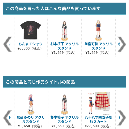
この商品を買った人はこんな商品も買っています
 アクリ
らんま Tシャツ
杉本桜子 アクリル
舞島可憐 アクリル
水野友
まれ
スタンド
スタンド
ス
¥3,300（税込）
税込）
¥1,650（税込）
¥1,650（税込）
¥1,
この商品と同じ作品タイトルの商品
アクリル
加藤みのり アクリ
杉本桜子 アクリル
八十八学園女子制
舞島可
ンド
ルスタンド
スタンド
服スカート
ス
（税込）
¥1,650（税込）
¥1,650（税込）
¥27,500（税込）
¥1,