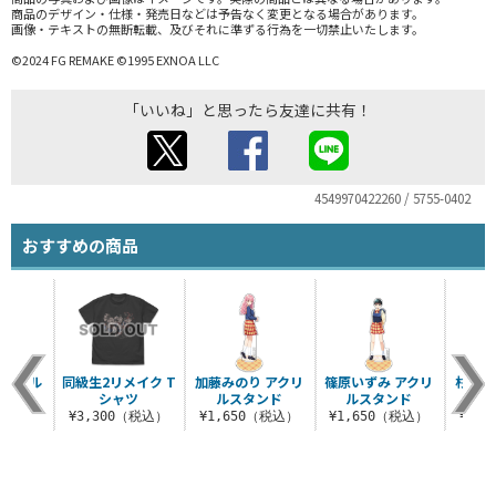
商品のデザイン・仕様・発売日などは予告なく変更となる場合があります。
画像・テキストの無断転載、及びそれに準ずる行為を一切禁止いたします。
©2024 FG REMAKE ©1995 EXNOA LLC
「いいね」と思ったら友達に共有！
4549970422260 / 5755-0402
おすすめの商品
アクリル
同級生2リメイク T
加藤みのり アクリ
篠原いずみ アクリ
杉本桜
ンド
シャツ
ルスタンド
ルスタンド
（税込）
¥3,300（税込）
¥1,650（税込）
¥1,650（税込）
¥1,