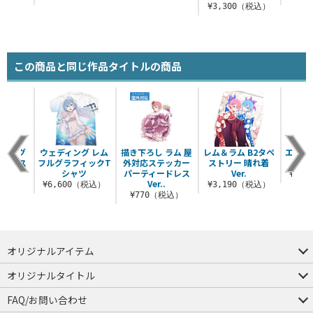
¥3,300（税込）
この商品と同じ作品タイトルの商品
ーニング
ウェディング レム
描き下ろし ラム 屋
レム＆ラム B2タペ
エミリ
クリルス
フルグラフィックT
外対応ステッカー
ストリー 晴れ着
タペ
（大）
シャツ
パーティードレス
Ver.
¥3,
Ver..
（税込）
¥6,600（税込）
¥3,190（税込）
¥770（税込）
オリジナルアイテム
つままれ
つかまれ
ピョコッテ
オリジナルタイトル
アイテムヤ
ミスカトニック大學購買部
FAQ/お問い合わせ