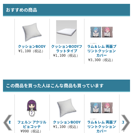
おすすめの商品
クッションBODY
クッションBODYフ
ラム＆レム 両面プ
ラットタイプ
リントクッション
¥1,100（税込）
カバー
¥1,100（税込）
¥3,300（税込）
この商品を買った人はこんな商品も買っています
リルつま
フェルン アクリル
クッションBODY
ラム＆レム 両面プ
エミリ
れ
ピョコッテ
リントクッション
ン
¥1,100（税込）
カバー
税込）
¥990（税込）
¥2,