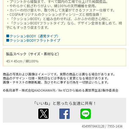
・プリントから縫製まで、すべて国内の工場で仕上げた純国産品。
・やわらかく肌ざわりがよい、綿100％の天然繊維を使用。
・カバーの付け替えや、取り外して洗濯ができるファスナー仕様です。
・COSPAオリジナルのクッションボディシリーズと相性抜群！
・「クッションBODY」と組み合わせれば、ふかふかの抱き心地に。
・「クッションBODYフラットタイプ」なら、デザイン全体を楽しめて、椅
子にもすっきり収まります。
■クッションBODY（通常タイプ）
■クッションBODYフラットタイプ
製品スペック（サイズ・素材など）
45×45cm / 綿100％
商品の写真および画像はイメージです。実際の商品とは異なる場合があります。
商品のデザイン・仕様・発売日などは予告なく変更となる場合があります。
画像・テキストの無断転載、及びそれに準ずる行為を一切禁止いたします。
©長月達平・株式会社KADOKAWA刊／Re:ゼロから始める異世界生活3製作委員会
「いいね」と思ったら友達に共有！
4549970443128 / 7955-1434