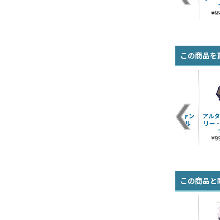
テナウス〕 つままれ
¥990（税込）
¥990（税込）
¥990（税込）
¥
この商品を
セイバー/千子村正 つ
マスター/主人公
バーサーカー/ジャン
アルタ
ままれ
（男） 礼装 極地用カ
ヌ・ダルク〔オル
リー
ルデア制服Ver. つ..
タ〕 つままれ
¥990（税込）
¥990（税込）
¥990（税込）
¥
この商品と