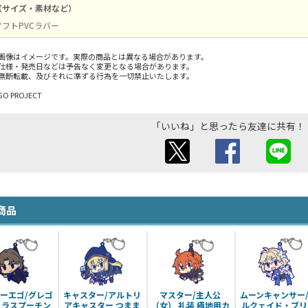
（サイズ・素材など）
 ソフトPVCラバー
画像はイメージです。実際の商品とは異なる場合があります。
仕様・発売日などは予告なく変更となる場合があります。
無断転載、及びそれに準ずる行為を一切禁止いたします。
GO PROJECT
「いいね」と思ったら友達に共有！
商品
ーエゴ/グレゴ
キャスター/アルトリ
マスター/主人公
ムーンキャンサー
・ラスプーチン
アキャスター つまま
（女） 礼装 極地用カ
ルクェイド・ブリ