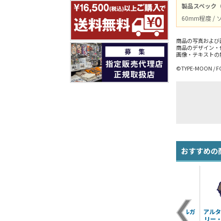
製品スペック
60mm程度 /
商品の写真および
商品のデザイン・
画像・テキストの
©TYPE-MOON / F
おすすめの
シールダー/マシュ・
アルターエゴ/蘆屋道
バーサーカー/モルガ
アルタ
キリエライト〔オル
満 つままれ
ン つままれ
リー