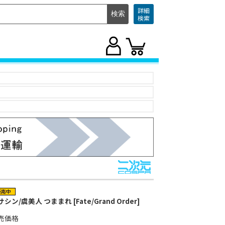
詳細
検索
シン/虞美人 つままれ [Fate/Grand Order]
売価格