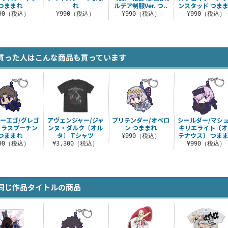
つままれ
れ
ルデア制服Ver. つ..
ンスタッド つま
990（税込）
¥990（税込）
¥990（税込）
¥990（税込）
買った人はこんな商品も買っています
ーエゴ/グレゴ
アヴェンジャー/ジャ
プリテンダー/オベロ
シールダー/マシ
・ラスプーチン
ンヌ・ダルク〔オル
ン つままれ
キリエライト〔オ
つままれ
タ〕 Tシャツ
テナウス〕 つま
¥990（税込）
990（税込）
¥3,300（税込）
¥990（税込）
同じ作品タイトルの商品