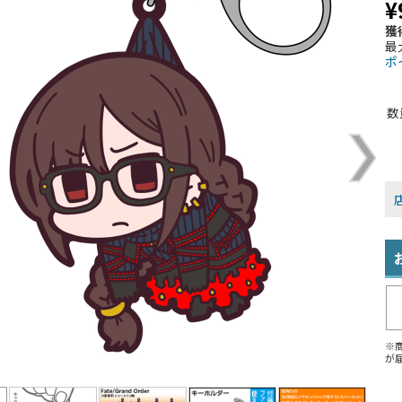
¥
獲
最
ポ
数
※
が