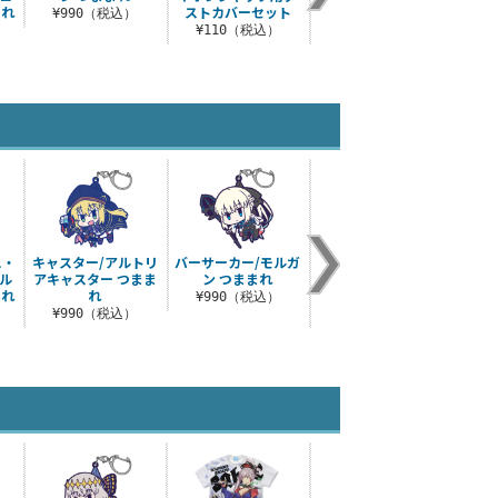
まれ
ストカバーセット
タ〕 つままれ
ルデア
¥990（税込）
¥110（税込）
¥990（税込）
¥
ュ・
キャスター/アルトリ
バーサーカー/モルガ
マスター/主人公
ムー
ル
アキャスター つまま
ン つままれ
（女） 礼装 極地用カ
ルク
まれ
れ
ルデア制服Ver. つ..
ンス
¥990（税込）
¥990（税込）
¥990（税込）
¥