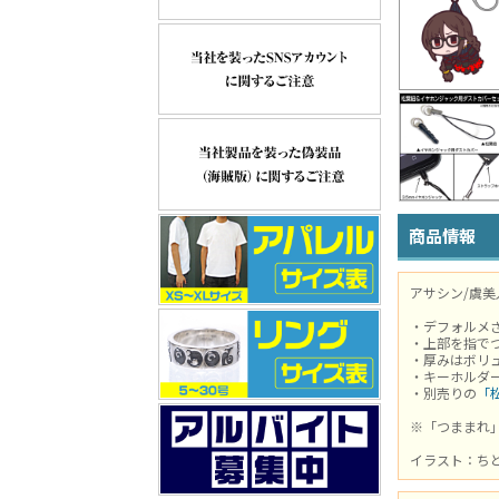
商品情報
アサシン/虞
・デフォルメ
・上部を指で
・厚みはボリ
・キーホルダ
・別売りの
「
※「つままれ
イラスト：ち