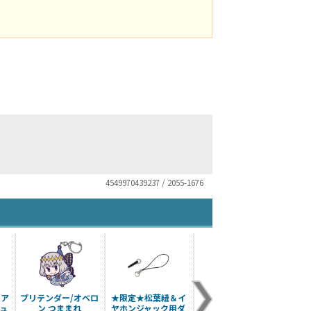
4549970439237 / 2055-1676
/ア
プリテンダー/オベロ
★限定★松葉紐＆イ
バーサーカー/ジャン
マ
ュ
ン つままれ
ヤホンジャック用ダ
ヌ・ダルク〔オル
（男）