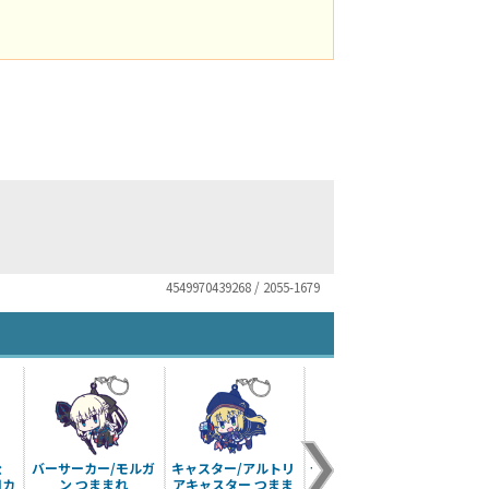
4549970439268 / 2055-1679
公
バーサーカー/モルガ
キャスター/アルトリ
セイバー/千子村正 つ
ムー
用カ
ン つままれ
アキャスター つまま
ままれ
ルク