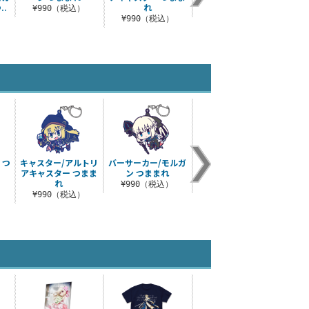
..
れ
ンス
¥990（税込）
¥990（税込）
¥990（税込）
¥
 つ
キャスター/アルトリ
バーサーカー/モルガ
プリテンダー/オベロ
マス
アキャスター つまま
ン つままれ
ン つままれ
（女）
れ
ルデア
¥990（税込）
¥990（税込）
¥990（税込）
¥