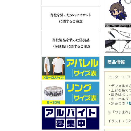
商品情報
アルターエゴ
・デフォルメ
・上部を指で
・厚みはボリ
・キーホルダ
・別売りの
「
※「つままれ
イラスト：ち