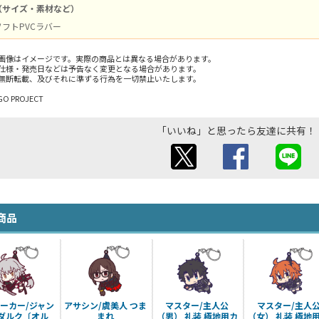
（サイズ・素材など）
 ソフトPVCラバー
画像はイメージです。実際の商品とは異なる場合があります。
仕様・発売日などは予告なく変更となる場合があります。
無断転載、及びそれに準ずる行為を一切禁止いたします。
GO PROJECT
「いいね」と思ったら友達に共有！
商品
ーカー/ジャン
アサシン/虞美人 つま
マスター/主人公
マスター/主人
ダルク〔オル
まれ
（男） 礼装 極地用カ
（女） 礼装 極地