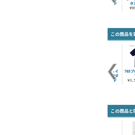
テナウス〕 つままれ
ストカバーセット
タ
¥990（税込）
¥990（税込）
¥110（税込）
¥
この商品を
つま
ムーンキャンサー/ア
アヴェンジャー/ジャ
★限定★松葉紐＆イ
765
ルクェイド・ブリュ
ンヌ・ダルク〔オル
ヤホンジャック用ダ
ンスタッド つままれ
タ〕シルエット 刺繍
ストカバーセット
¥3
ポ..
¥990（税込）
¥110（税込）
¥4,400（税込）
この商品と