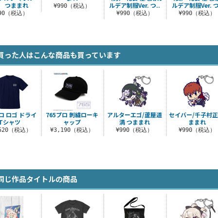
〕 つままれ
ルデア制服Ver. つ..
ルデア制服Ver. つ
¥990（税込）
990（税込）
¥990（税込）
¥990（税込）
買った人はこんな商品も買っています
プロ ロゴ ドライ
765プロ 刺繍ローキ
アルターエゴ/蘆屋道
セイバー/千子村正
Tシャツ
ャップ
満 つままれ
ままれ
,520（税込）
¥3,190（税込）
¥990（税込）
¥990（税込）
同じ作品タイトルの商品