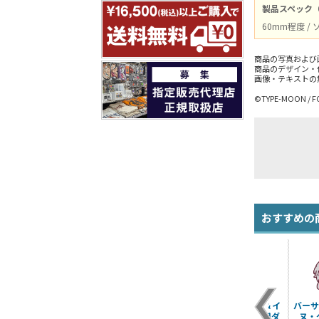
製品スペック
60mm程度 /
商品の写真および
商品のデザイン・
画像・テキストの
©TYPE-MOON / F
おすすめの
シールダー/マシュ・
アルターエゴ/蘆屋道
★限定★松葉紐＆イ
バーサ
キリエライト〔オル
満 つままれ
ヤホンジャック用ダ
ヌ・