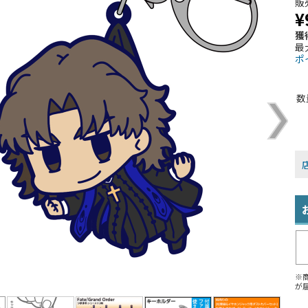
販
¥
獲
最
ポ
数
※
が