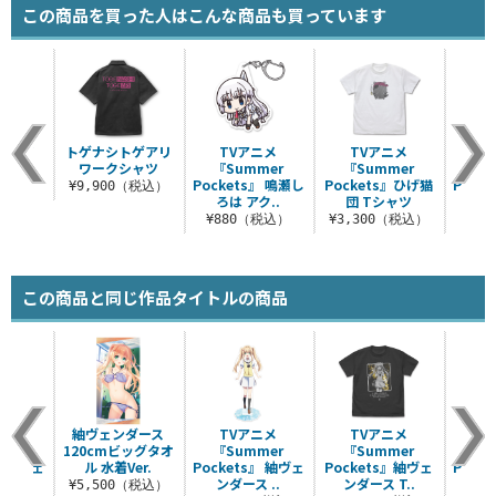
この商品を買った人はこんな商品も買っています
シャツ
トゲナシトゲアリ
TVアニメ
TVアニメ
T
ワークシャツ
『Summer
『Summer
『S
（税込）
Pockets』 鳴瀬し
Pockets』ひげ猫
Pock
¥9,900（税込）
ろは アク..
団 Tシャツ
ンダ
¥880（税込）
¥3,300（税込）
¥8
この商品と同じ作品タイトルの商品
ニメ
紬ヴェンダース
TVアニメ
TVアニメ
T
mer
120cmビッグタオ
『Summer
『Summer
『S
』 紬ヴェ
ル 水着Ver.
Pockets』 紬ヴェ
Pockets』紬ヴェ
Pock
 ..
ンダース ..
ンダース T..
ろは
¥5,500（税込）