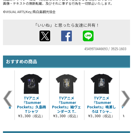
画像・テキストの無断転載、及びそれに準ずる行為を一切禁止いたします。
©VISUAL ARTS/Key/鳥白島観光協会
「いいね」と思ったら友達に共有！
4549970446693 / 3925-1603
おすすめの商品
ニメ
TVアニメ
TVアニメ
TVアニメ
T
mer
『Summer
『Summer
『Summer
『S
s』空門蒼
Pockets』久島鴎
Pockets』紬ヴェ
Pockets』鳴瀬し
Pock
ャツ
Tシャツ
ンダース T..
ろは Tシャ..
団
（税込）
¥3,300（税込）
¥3,300（税込）
¥3,300（税込）
¥3,