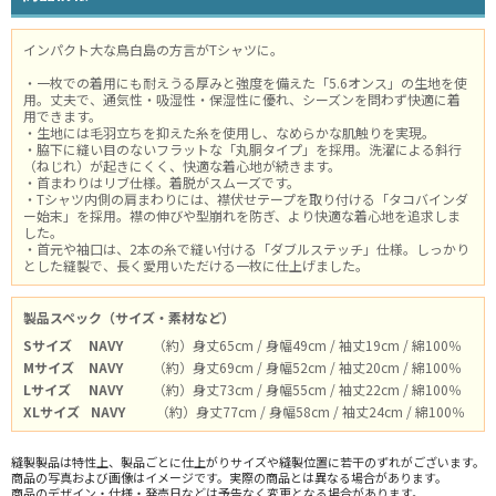
インパクト大な鳥白島の方言がTシャツに。
・一枚での着用にも耐えうる厚みと強度を備えた「5.6オンス」の生地を使
用。丈夫で、通気性・吸湿性・保湿性に優れ、シーズンを問わず快適に着
用できます。
・生地には毛羽立ちを抑えた糸を使用し、なめらかな肌触りを実現。
・脇下に縫い目のないフラットな「丸胴タイプ」を採用。洗濯による斜行
（ねじれ）が起きにくく、快適な着心地が続きます。
・首まわりはリブ仕様。着脱がスムーズです。
・Tシャツ内側の肩まわりには、襟伏せテープを取り付ける「タコバインダ
ー始末」を採用。襟の伸びや型崩れを防ぎ、より快適な着心地を追求しま
した。
・首元や袖口は、2本の糸で縫い付ける「ダブルステッチ」仕様。しっかり
とした縫製で、長く愛用いただける一枚に仕上げました。
製品スペック（サイズ・素材など）
Sサイズ
NAVY
（約）身丈65cm / 身幅49cm / 袖丈19cm / 綿100％
Mサイズ
NAVY
（約）身丈69cm / 身幅52cm / 袖丈20cm / 綿100％
Lサイズ
NAVY
（約）身丈73cm / 身幅55cm / 袖丈22cm / 綿100％
XLサイズ
NAVY
（約）身丈77cm / 身幅58cm / 袖丈24cm / 綿100％
縫製製品は特性上、製品ごとに仕上がりサイズや縫製位置に若干のずれがございます。
商品の写真および画像はイメージです。実際の商品とは異なる場合があります。
商品のデザイン・仕様・発売日などは予告なく変更となる場合があります。