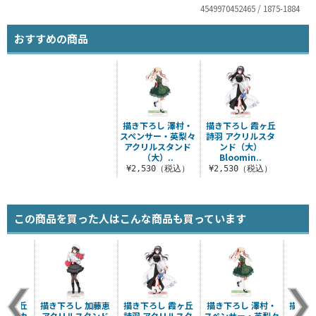
4549970452465 / 1875-1884
おすすめの商品
描き下ろし 澤村・
描き下ろし 霞ヶ丘
スペンサー・英梨々
詩羽 アクリルスタ
アクリルスタンド
ンド（大）
（大）..
Bloomin..
¥2,530（税込）
¥2,530（税込）
この商品を買った人はこんな商品も買っています
 霞ヶ丘
描き下ろし 加藤恵
描き下ろし 霞ヶ丘
描き下ろし 澤村・
描き下
ステッカ
アクリルスタンド
詩羽 アクリルスタ
スペンサー・英梨々
65