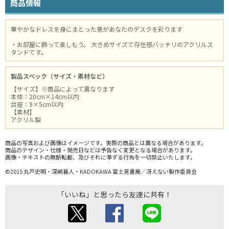
商品情報
華やかなドレスを身にまとった恵があなたのデスクを彩ります
・お部屋に飾って楽しもう。 大きめサイズで存在感バッチリのアクリルス
タンドです。
製品スペック（サイズ・素材など）
【サイズ】※商品によって異なります
本体：20cm×14cm以内
台座：9×5cm以内
【素材】
アクリル製
商品の写真および画像はイメージです。実際の商品とは異なる場合があります。
商品のデザイン・仕様・発売日などは予告なく変更となる場合があります。
画像・テキストの無断転載、及びそれに準ずる行為を一切禁止いたします。
©2015 丸戸史明・深崎暮人・KADOKAWA 富士見書房／冴えない製作委員会
「いいね」と思ったら友達に共有！