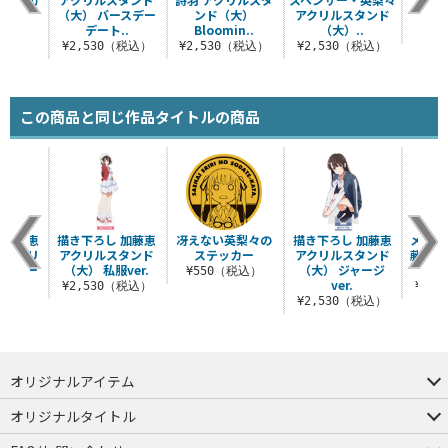
ット
（大） バースデー
ンド（大）
アクリルスタンド
Bloo
n..
デート..
Bloomin..
（大）..
¥6
税込）
¥2,530（税込）
¥2,530（税込）
¥2,530（税込）
この商品と同じ作品タイトルの商品
 加藤恵
描き下ろし 加藤恵
冴えない英梨々の
描き下ろし 加藤恵
メイン
ペストリ
アクリルスタンド
ステッカー
アクリルスタンド
藤恵 
デーデー
（大） 私服ver.
（大） ジャージ
フェ
¥550（税込）
ver.
¥2,530（税込）
¥3,
（税込）
¥2,530（税込）
オリジナルアイテム
つままれ
つかまれ
ピョコッテ
オリジナルタイトル
アイテムヤ
ミスカトニック大學購買部