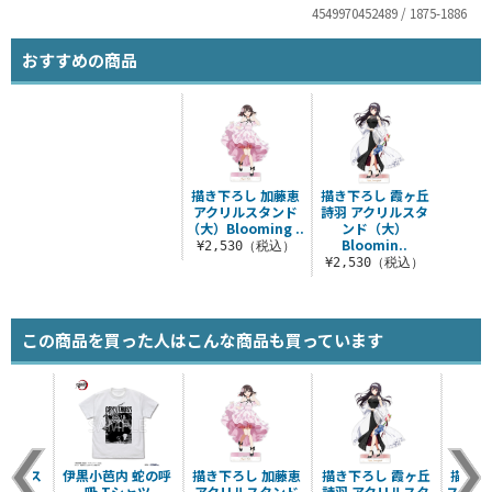
4549970452489 / 1875-1886
おすすめの商品
描き下ろし 加藤恵
描き下ろし 霞ヶ丘
アクリルスタンド
詩羽 アクリルスタ
（大）Blooming ..
ンド（大）
Bloomin..
¥2,530（税込）
¥2,530（税込）
この商品を買った人はこんな商品も買っています
クリルス
伊黒小芭内 蛇の呼
描き下ろし 加藤恵
描き下ろし 霞ヶ丘
描き下
.2.0
吸 Tシャツ
アクリルスタンド
詩羽 アクリルスタ
スペン