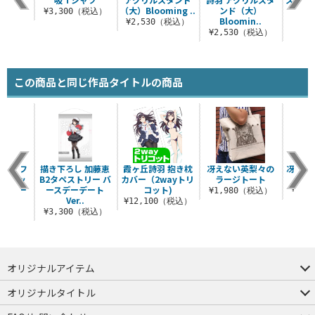
（大）Blooming ..
ンド（大）
65
（税込）
¥3,300（税込）
Bloomin..
¥2,530（税込）
¥2,530（税込）
¥6
この商品と同じ作品タイトルの商品
タ付きフ
描き下ろし 加藤恵
霞ヶ丘詩羽 抱き枕
冴えない英梨々の
冴えな
マグカッ
B2タペストリー バ
カバー（2wayトリ
ラージトート
デーデー
ースデーデート
コット)
¥1,980（税込）
¥3,
..
Ver..
¥12,100（税込）
（税込）
¥3,300（税込）
オリジナルアイテム
つままれ
つかまれ
ピョコッテ
オリジナルタイトル
アイテムヤ
ミスカトニック大學購買部