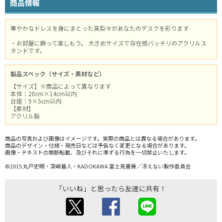
商品情報
華やかなドレスを身にまとった英梨々があなたのデスクを彩ります
・お部屋に飾って楽しもう。 大きめサイズで存在感バッチリのアクリルス
タンドです。
製品スペック（サイズ・素材など）
【サイズ】※商品によって異なります
本体：20cm×14cm以内
台座：9×5cm以内
【素材】
アクリル製
商品の写真および画像はイメージです。実際の商品とは異なる場合があります。
商品のデザイン・仕様・発売日などは予告なく変更となる場合があります。
画像・テキストの無断転載、及びそれに準ずる行為を一切禁止いたします。
©2015 丸戸史明・深崎暮人・KADOKAWA 富士見書房／冴えない製作委員会
「いいね」と思ったら友達に共有！