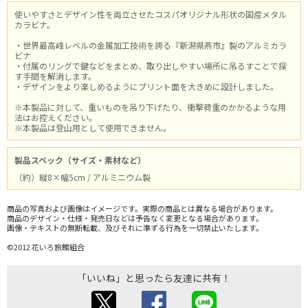
使いやすさとデザイン性を両立させたコスパオリジナル形状の国産メタル
カラビナ。
・世界最高峰レベルの金属加工技術を誇る『新潟県燕市』製のアルミカラ
ビナ
・付属のリングで鍵などをまとめ、取り出しやすい場所に吊るすことで探
す手間を解消します。
・デザインをより楽しめるようにプリント面を大きめに設計しました。
※本製品に対して、重いものを吊り下げたり、衝撃荷重のかかるような用
法はお控えください。
※本製品は登山用として使用できません。
製品スペック（サイズ・素材など）
（約）縦8×幅5cm / アルミニウム製
商品の写真および画像はイメージです。実際の商品とは異なる場合があります。
商品のデザイン・仕様・発売日などは予告なく変更となる場合があります。
画像・テキストの無断転載、及びそれに準ずる行為を一切禁止いたします。
©2012 花いろ旅館組合
「いいね」と思ったら友達に共有！