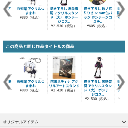
クリルア
白矢環 アクリルつ
描き下ろし 黒鉄音
描き下ろし 鈴ノ宮
描き下
タンド
ままれ
羽 アクリルスタン
りりさ 65mm缶バ
羽 6
ド（大） ボンテー
ッジ ボンテージコ
ボンテ
（税込）
¥880（税込）
ジコス..
スチ..
¥2,530（税込）
¥605（税込）
¥6
この商品と同じ作品タイトルの商品
5mm缶
白矢環 アクリルつ
院瀬見ティナ アク
描き下ろし 黒鉄音
描き下
ジ
ままれ
リルアートスタンド
羽 アクリルスタン
りりさ
ド（大） ボンテー
タンド
税込）
¥880（税込）
¥2,420（税込）
ジコス..
テ
¥2,530（税込）
¥2,
オリジナルアイテム