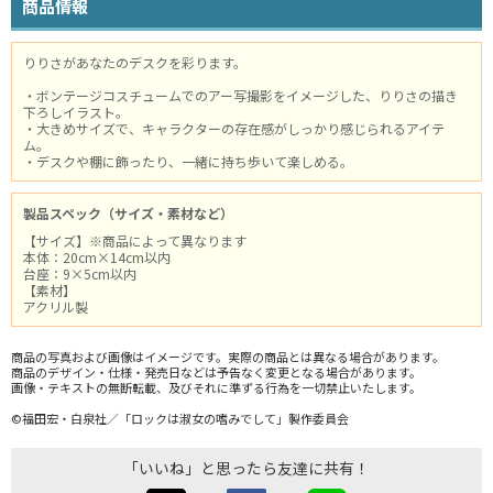
商品情報
りりさがあなたのデスクを彩ります。
・ボンテージコスチュームでのアー写撮影をイメージした、りりさの描き
下ろしイラスト。
・大きめサイズで、キャラクターの存在感がしっかり感じられるアイテ
ム。
・デスクや棚に飾ったり、一緒に持ち歩いて楽しめる。
製品スペック（サイズ・素材など）
【サイズ】※商品によって異なります
本体：20cm×14cm以内
台座：9×5cm以内
【素材】
アクリル製
商品の写真および画像はイメージです。実際の商品とは異なる場合があります。
商品のデザイン・仕様・発売日などは予告なく変更となる場合があります。
画像・テキストの無断転載、及びそれに準ずる行為を一切禁止いたします。
©福田宏・白泉社／「ロックは淑女の嗜みでして」製作委員会
「いいね」と思ったら友達に共有！