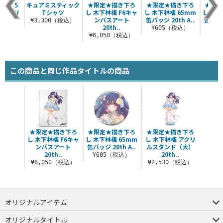
描き下ろ
キュアミスティック
★限定★描き下ろ
★限定★描き下ろ
★限定
 アクリ
Tシャツ
し 木下林檎 F6キャ
し 木下林檎 65mm
し 椎名
ド（大）
ンバスアート
缶バッジ 20th A..
缶バッジ
¥3,300（税込）
..
20th..
¥605（税込）
¥6
（税込）
¥6,050（税込）
この商品と同じ作品タイトルの商品
★限定★描き下ろ
★限定★描き下ろ
★限定★描き下ろ
し 木下林檎 F6キャ
し 木下林檎 65mm
し 木下林檎 アクリ
ンバスアート
缶バッジ 20th A..
ルスタンド（大）
20th..
20th..
¥605（税込）
¥6,050（税込）
¥2,530（税込）
オリジナルアイテム
つままれ
つかまれ
ピョコッテ
オリジナルタイトル