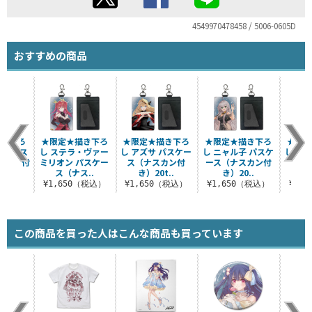
4549970478458 / 5006-0605D
おすすめの商品
描き下ろ
★限定★描き下ろ
★限定★描き下ろ
★限定★描き下ろ
★限定
ア パス
し ステラ・ヴァー
し アズサ パスケー
し ニャル子 パスケ
し メ
スカン付
ミリオン パスケー
ス（ナスカン付
ース（ナスカン付
ス（
..
ス（ナス..
き）20t..
き）20..
き
（税込）
¥1,650（税込）
¥1,650（税込）
¥1,650（税込）
¥1,
この商品を買った人はこんな商品も買っています