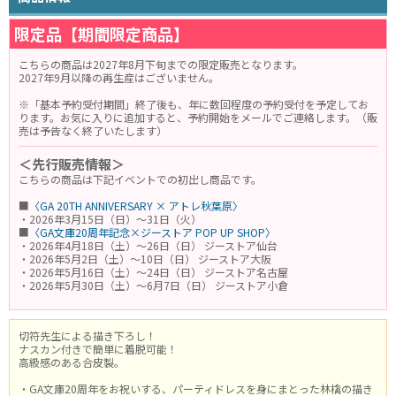
限定品【期間限定商品】
こちらの商品は2027年8月下旬までの限定販売となります。
2027年9月以降の再生産はございません。
※「基本予約受付期間」終了後も、年に数回程度の予約受付を予定してお
ります。お気に入りに追加すると、予約開始をメールでご連絡します。（販
売は予告なく終了いたします）
＜先行販売情報＞
こちらの商品は下記イベントでの初出し商品です。
■
〈GA 20TH ANNIVERSARY × アトレ秋葉原〉
・2026年3月15日（日）～31日（火）
■
〈GA文庫20周年記念×ジーストア POP UP SHOP〉
・2026年4月18日（土）～26日（日） ジーストア仙台
・2026年5月2日（土）～10日（日） ジーストア大阪
・2026年5月16日（土）～24日（日） ジーストア名古屋
・2026年5月30日（土）～6月7日（日） ジーストア小倉
切符先生による描き下ろし！
ナスカン付きで簡単に着脱可能！
高級感のある合皮製。
・GA文庫20周年をお祝いする、パーティドレスを身にまとった林檎の描き