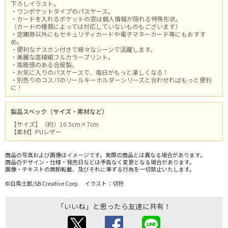
下ろしイラスト。
・ワンポケットタイプのパスケース。
・カードを入れるポケットの窓は個人情報が隠れる特殊形状。
（カードの種類によっては対応していないものもございます）
・定期券以外にもセキュリティカードや電子マネーカード等にもおすす
め。
・便利なナスカン付きで様々なシーンで活躍します。
・美麗な高精細フルカラープリント。
・高級感のある合皮製。
・お気に入りのパスケースで、毎日がもっと楽しくなる！
・別売りのコスパのリールキーホルダーシリーズと合わせればもっと便利
に！
製品スペック（サイズ・素材など）
【サイズ】（約）10.5cm×7cm
【素材】PUレザー
商品の写真および画像はイメージです。実際の商品とは異なる場合があります。
商品のデザイン・仕様・発売日などは予告なく変更となる場合があります。
画像・テキストの無断転載、及びそれに準ずる行為を一切禁止いたします。
©白鳥士郎/SB Creative Corp. イラスト：切符
「いいね」と思ったら友達に共有！