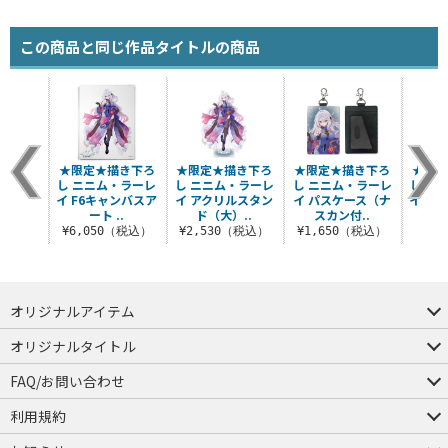
この商品と同じ作品タイトルの商品
★限定★描き下ろ
★限定★描き下ろ
★限定★描き下ろ
★限定
し ニニム・ラーレ
し ニニム・ラーレ
し ニニム・ラーレ
し ニ
イ F6キャンバスア
イ アクリルスタン
イ パスケース（ナ
イ 6
ート ..
ド（大）..
スカン付..
¥6,050（税込）
¥2,530（税込）
¥1,650（税込）
¥6
オリジナルアイテム
つままれ
つかまれ
ピョコッテ
オリジナルタイトル
アイテムヤ
ミスカトニック大學購買部
FAQ/お問い合わせ
FAQ
お問い合わせ
利用規約
会員規約・ポイント規約
特定商取引法に関する表示
プライバシーポリシー