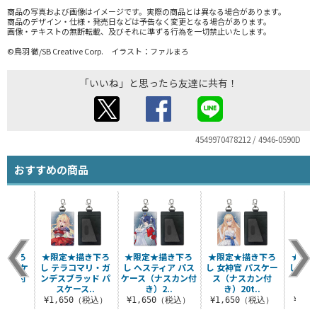
商品の写真および画像はイメージです。実際の商品とは異なる場合があります。
商品のデザイン・仕様・発売日などは予告なく変更となる場合があります。
画像・テキストの無断転載、及びそれに準ずる行為を一切禁止いたします。
©鳥羽 徹/SB Creative Corp. イラスト：ファルまろ
「いいね」と思ったら友達に共有！
4549970478212 / 4946-0590D
おすすめの商品
描き下ろ
★限定★描き下ろ
★限定★描き下ろ
★限定★描き下ろ
★限定
 パスケ
し テラコマリ・ガ
し ヘスティア パス
し 女神官 パスケー
し メ
スカン付
ンデスブラッド パ
ケース（ナスカン付
ス（ナスカン付
ス（
..
スケース..
き）2..
き）20t..
き
（税込）
¥1,650（税込）
¥1,650（税込）
¥1,650（税込）
¥1,