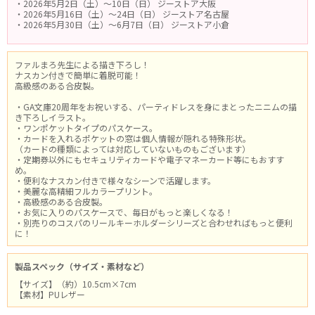
・2026年5月2日（土）～10日（日） ジーストア大阪
・2026年5月16日（土）～24日（日） ジーストア名古屋
・2026年5月30日（土）～6月7日（日） ジーストア小倉
ファルまろ先生による描き下ろし！
ナスカン付きで簡単に着脱可能！
高級感のある合皮製。
・GA文庫20周年をお祝いする、パーティドレスを身にまとったニニムの描
き下ろしイラスト。
・ワンポケットタイプのパスケース。
・カードを入れるポケットの窓は個人情報が隠れる特殊形状。
（カードの種類によっては対応していないものもございます）
・定期券以外にもセキュリティカードや電子マネーカード等にもおすす
め。
・便利なナスカン付きで様々なシーンで活躍します。
・美麗な高精細フルカラープリント。
・高級感のある合皮製。
・お気に入りのパスケースで、毎日がもっと楽しくなる！
・別売りのコスパのリールキーホルダーシリーズと合わせればもっと便利
に！
製品スペック（サイズ・素材など）
【サイズ】（約）10.5cm×7cm
【素材】PUレザー