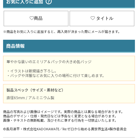
お気に入りに追加
商品
タイトル
※商品をお気に入りに追加すると、再入荷が決まった際にメールが届きます。
商品情報
華やかな装いのエミリア＆パックの大きめ缶バッジ
・イラストは新規描き下ろし。
・バッグや洋服などお気に入りの場所に付けて楽しめます。
製品スペック（サイズ・素材など）
直径65mm / アルミニウム製
商品の写真および画像はイメージです。実際の商品とは異なる場合があります。
商品のデザイン・仕様・発売日などは予告なく変更となる場合があります。
画像・テキストの無断転載、及びそれに準ずる行為を一切禁止いたします。
©長月達平・株式会社KADOKAWA刊／Re:ゼロから始める異世界生活4製作委員会