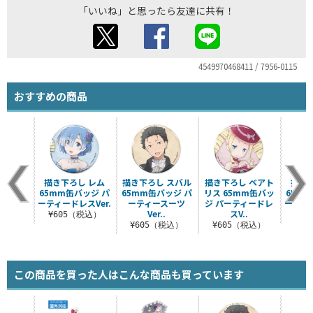
「いいね」と思ったら友達に共有！
4549970468411 / 7956-0115
おすすめの商品
描き下ろし レム
描き下ろし スバル
描き下ろし ベアト
描き
65mm缶バッジ パ
65mm缶バッジ パ
リス 65mm缶バッ
65m
ーティードレスVer.
ーティースーツ
ジ パーティードレ
ーティー
Ver..
スV..
¥605（税込）
¥6
¥605（税込）
¥605（税込）
この商品を買った人はこんな商品も買っています