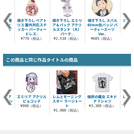
レム 屋
描き下ろし ベアト
描き下ろし エミリ
描き下ろし スバル
スバル
テッカー
リス 屋外対応ステ
ア＆パック アクリ
65mm缶バッジ パ
ードレス
ッカー パーティー
ルスタンド（大）
ーティースーツ
¥3,
.
ドレス..
パーテ..
Ver..
税込）
¥770（税込）
¥2,530（税込）
¥605（税込）
この商品と同じ作品タイトルの商品
レム ア
エミリア アクリル
レムとモーニング
強欲の魔女 エキド
レム 
トスタン
ピョコッテ
スター ラージトー
ナ Tシャツ
ト
ト
¥990（税込）
¥3,300（税込）
¥3,
（税込）
¥1,980（税込）