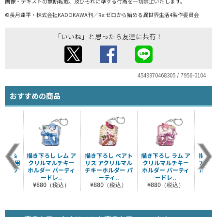
画像・テキストの無断転載、及びそれに準ずる行為を一切禁止いたします。
©長月達平・株式会社KADOKAWA刊／Re:ゼロから始める異世界生活4製作委員会
「いいね」と思ったら友達に共有！
4549970468305 / 7956-0104
おすすめの商品
松葉紐＆
描き下ろし レム ア
描き下ろし ベアト
描き下ろし ラム ア
描き下
ャック用
クリルマルチキー
リス アクリルマル
クリルマルチキー
ア＆パ
バーセッ
ホルダー パーティ
チキーホルダー パ
ホルダー パーティ
ルマル
ードレ..
ーティ..
ードレ..
ダ
税込）
¥880（税込）
¥880（税込）
¥880（税込）
¥8