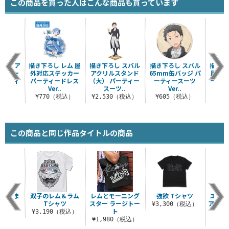
この商品を買った人はこんな商品も買っています
レム ア
描き下ろし レム 屋
描き下ろし スバル
描き下ろし スバル
描き下
ルチキー
外対応ステッカー
アクリルスタンド
65mm缶バッジ パ
屋外対
パーティ
パーティードレス
（大） パーティー
ーティースーツ
ー パ
..
Ver..
スーツ..
Ver..
税込）
¥770（税込）
¥2,530（税込）
¥605（税込）
¥7
この商品と同じ作品タイトルの商品
リルつま
双子のレム＆ラム
レムとモーニング
強欲 Tシャツ
エミリ
れ
Tシャツ
スター ラージトー
アクリ
¥3,300（税込）
ト
税込）
¥3,190（税込）
¥1,980（税込）
¥8