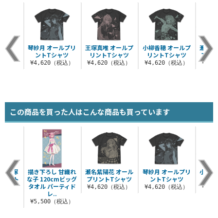
琴紗月 オールプリ
王塚真唯 オールプ
小柳香穂 オールプ
瀬名紫
ントTシャツ
リントTシャツ
リントTシャツ
プリ
¥4,620（税込）
¥4,620（税込）
¥4,620（税込）
¥4,
この商品を買った人はこんな商品も買っています
子＆王塚
描き下ろし 甘織れ
瀬名紫陽花 オール
琴紗月 オールプリ
小柳香
ルダート
な子 120cmビッグ
プリントTシャツ
ントTシャツ
リン
ト
タオル パーティド
¥4,620（税込）
¥4,620（税込）
¥4,
レ..
（税込）
¥5,500（税込）