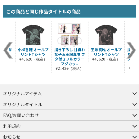
この商品と同じ作品タイトルの商品
子＆王塚
小柳香穂 オールプ
描き下ろし 甘織れ
王塚真唯 オールプ
描き下
ケース
リントTシャツ
な子＆王塚真唯 フ
リントTシャツ
な子 
ン付き）
タ付きフルカラー
ンド（
¥4,620（税込）
¥4,620（税込）
マグカッ..
ィ
（税込）
¥2,420（税込）
¥2,
オリジナルアイテム
つままれ
つかまれ
ピョコッテ
オリジナルタイトル
アイテムヤ
ミスカトニック大學購買部
FAQ/お問い合わせ
FAQ
お問い合わせ
利用規約
会員規約・ポイント規約
特定商取引法に関する表示
プライバシーポリシー
お知らせ