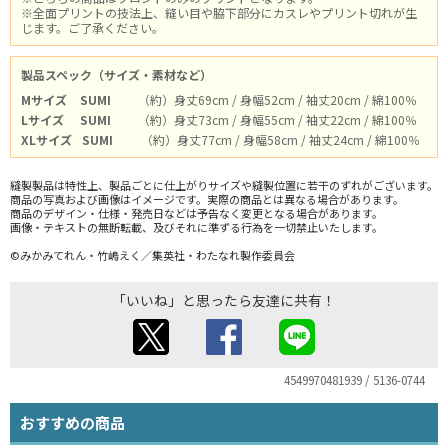
※全面プリントの技法上、縫い目や脇下部分にカスレやプリント切れが生
じます。ご了承ください。
製品スペック（サイズ・素材など）
Mサイズ
SUMI
（約）身丈69cm / 身幅52cm / 袖丈20cm / 綿100％
Lサイズ
SUMI
（約）身丈73cm / 身幅55cm / 袖丈22cm / 綿100％
XLサイズ
SUMI
（約）身丈77cm / 身幅58cm / 袖丈24cm / 綿100％
縫製製品は特性上、製品ごとに仕上がりサイズや縫製位置に若干のずれがございます。
商品の写真および画像はイメージです。実際の商品とは異なる場合があります。
商品のデザイン・仕様・発売日などは予告なく変更となる場合があります。
画像・テキストの無断転載、及びそれに準ずる行為を一切禁止いたします。
©みかみてれん・竹嶋えく／集英社・わたなれ製作委員会
「いいね」と思ったら友達に共有！
4549970481939 / 5136-0744
おすすめの商品