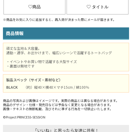
商品
タイトル
※商品をお気に入りに追加すると、再入荷が決まった際にメールが届きます。
商品情報
頑丈な生地＆大容量。
通勤・通学、お出かけまで、幅広いシーンで活躍するトートバッグ
・イベントやお買い物で活躍する大型サイズ
・裏面は無地です
製品スペック（サイズ・素材など）
BLACK
（約）縦40×横48×マチ15cm / 綿100％
商品の写真および画像はイメージです。実際の商品とは異なる場合があります。
商品のデザイン・仕様・発売日などは予告なく変更となる場合があります。
画像・テキストの無断転載、及びそれに準ずる行為を一切禁止いたします。
©Project PRINCESS-SESSION
「いいね」と思ったら友達に共有！