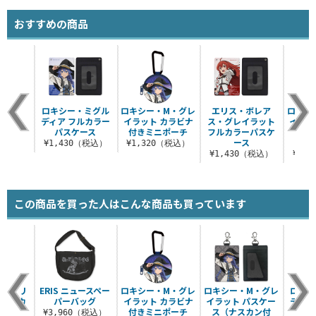
おすすめの商品
ロキシー・ミグル
ロキシー・M・グレ
エリス・ボレア
ロキシ
ディア フルカラー
イラット カラビナ
ス・グレイラット
イラッ
パスケース
付きミニポーチ
フルカラーパスケ
ス（
ース
¥1,430（税込）
¥1,320（税込）
¥1,430（税込）
¥1,
この商品を買った人はこんな商品も買っています
両面プリ
ERIS ニュースペー
ロキシー・M・グレ
ロキシー・M・グレ
ロキシ
ションカ
パーバッグ
イラット カラビナ
イラット パスケー
ディア
ー
付きミニポーチ
ス（ナスカン付
¥3,960（税込）