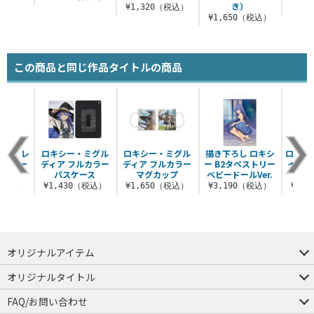
き）
（税込）
¥1,320（税込）
¥8
¥1,650（税込）
この商品と同じ作品タイトルの商品
M・グレ
ロキシー・ミグル
ロキシー・ミグル
描き下ろし ロキシ
ロキシ
刺繍ワー
ディア フルカラー
ディア フルカラー
ー B2タペストリー
イラッ
ャツ
パスケース
マグカップ
ベビードールVer.
マホ
0（税込）
¥1,430（税込）
¥1,650（税込）
¥3,190（税込）
¥4,
オリジナルアイテム
つままれ
つかまれ
ピョコッテ
オリジナルタイトル
アイテムヤ
ミスカトニック大學購買部
FAQ/お問い合わせ