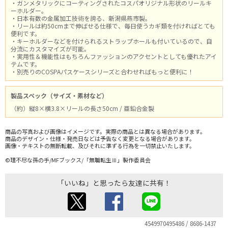
・ガンメタリックにコーティングされたコスパオリジナル形状のリールキ
ーホルダー。
・日本有数の金属加工技術を誇る、新潟県燕市製。
・リールは約50cmまで伸ばせる仕様で、毎日使うカギ類を付ければとても
便利です。
・キーホルダーなどを付けられるストラップホールも付いているので、自
分流にカスタマイズが可能。
・実用性＆機能性はもちろんファッションのアクセントとしても優れたアイ
テムです。
・別売りのCOSPAパスケースシリーズと合わせればもっと便利に！
製品スペック（サイズ・素材など）
（約）縦8×横3.8×リールの長さ50cm / 亜鉛合金製
商品の写真および画像はイメージです。実際の商品とは異なる場合があります。
商品のデザイン・仕様・発売日などは予告なく変更となる場合があります。
画像・テキストの無断転載、及びそれに準ずる行為を一切禁止いたします。
©理不尽な孫の手/MFブックス/「無職転生Ⅲ」製作委員会
「いいね」と思ったら友達に共有！
4549970495486 / 8686-1437