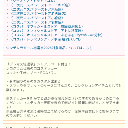
・
〈ジーストア・ドット・コム〉
・
〈二次元コスパ ジーストア・アキバ店〉
・
〈二次元コスパ ジーストア大阪店〉
・
〈二次元コスパ ジーストア名古屋店〉
・
〈二次元コスパ ジーストア小倉店〉
・
〈二次元コスパ ジーストア仙台店〉
・
〈コスパ オフィシャルストア 成田空港第１〉
・
〈コスパ オフィシャルストア アトレ秋葉原〉
・
〈コスパ オフィシャルストア あるあるCityおおいた分校〉
・
〈コスパ・トラベリング・デポ in 福岡パルコ〉
シンデレラガール総選挙2026対象商品についてはこちら
「デレマス総選挙」シリアルコード付き！
ホログラム仕様のロゴステッカー
スマホや手帳、ノートPCなどに。
・身の回りのものをカスタム出来る
・スマホやタブレットのケースに挟んだり、コレクションアイテムとしても
楽しめます。
※ステッカーを剥がすと跡が残る場合がございますのであらかじめご了承
ください。（ステッカー表面を温めて剥がすと綺麗に剥がすことができま
す）
※直射日光や水流に長時間当て続けるのは、変色や品質低下に繋がります
のでお避けください。