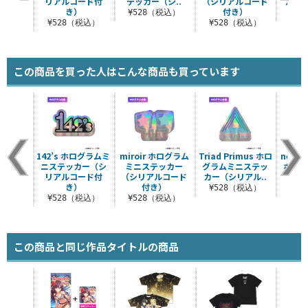
リアルコード付
テッカー（シ..
（シリアルコード
カー（
き）
付き）
¥528（税込）
¥5
¥528（税込）
¥528（税込）
この商品を買った人はこんな商品も買っています
142’s ホログラムミ
miroir ホログラム
Triad Primus ホロ
new g
ニステッカー（シ
ミニステッカー
グラムミニステッ
ホログ
リアルコード付
（シリアルコード
カー（シリアル..
テッ
き）
付き）
¥528（税込）
¥5
¥528（税込）
¥528（税込）
この商品と同じ作品タイトルの商品