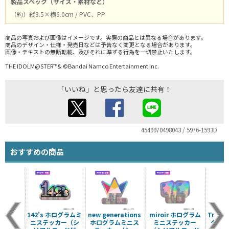
製品スペック（サイズ・素材など）
（約）縦3.5×横6.0cm / PVC、PP
商品の写真および画像はイメージです。実際の商品とは異なる場合があります。
商品のデザイン・仕様・発売日などは予告なく変更となる場合があります。
画像・テキストの無断転載、及びそれに準ずる行為を一切禁止いたします。
THE IDOLM@STER™& ©Bandai Namco Entertainment Inc.
「いいね」と思ったら友達に共有！
4549970498043 / 5976-1593D
おすすめの商品
142’s ホログラムミ
new generations
miroir ホログラム
Triad
ニステッカー（シ
ホログラムミニス
ミニステッカー
グラム