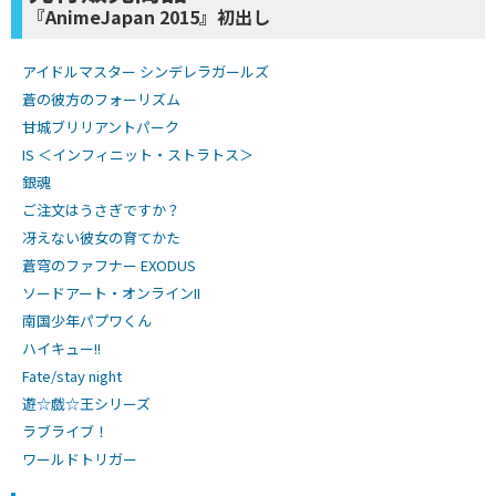
『AnimeJapan 2015』初出し
アイドルマスター シンデレラガールズ
蒼の彼方のフォーリズム
甘城ブリリアントパーク
IS ＜インフィニット・ストラトス＞
銀魂
ご注文はうさぎですか？
冴えない彼女の育てかた
蒼穹のファフナー EXODUS
ソードアート・オンラインII
南国少年パプワくん
ハイキュー!!
Fate/stay night
遊☆戯☆王シリーズ
ラブライブ！
ワールドトリガー