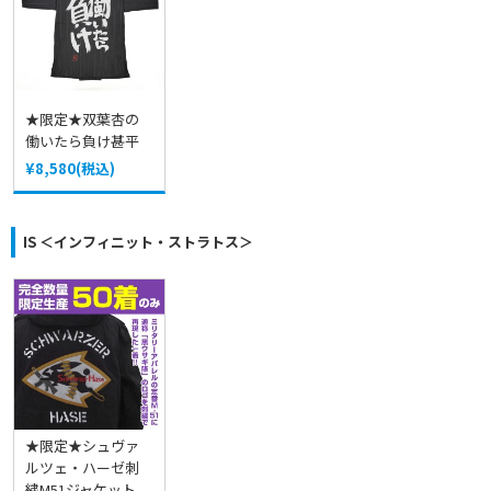
★限定★双葉杏の
働いたら負け甚平
¥8,580(税込)
IS ＜インフィニット・ストラトス＞
★限定★シュヴァ
ルツェ・ハーゼ刺
繍M51ジャケット