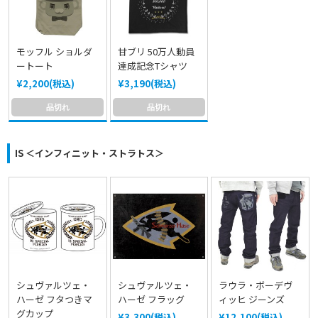
モッフル ショルダ
甘ブリ 50万人動員
ートート
達成記念Tシャツ
¥2,200(税込)
¥3,190(税込)
品切れ
品切れ
IS ＜インフィニット・ストラトス＞
シュヴァルツェ・
シュヴァルツェ・
ラウラ・ボーデヴ
ハーゼ フタつきマ
ハーゼ フラッグ
ィッヒ ジーンズ
グカップ
¥3,300(税込)
¥12,100(税込)