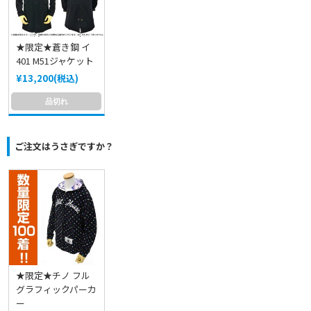
★限定★蒼き鋼 イ
401 M51ジャケット
¥13,200(税込)
品切れ
ご注文はうさぎですか？
★限定★チノ フル
グラフィックパーカ
ー