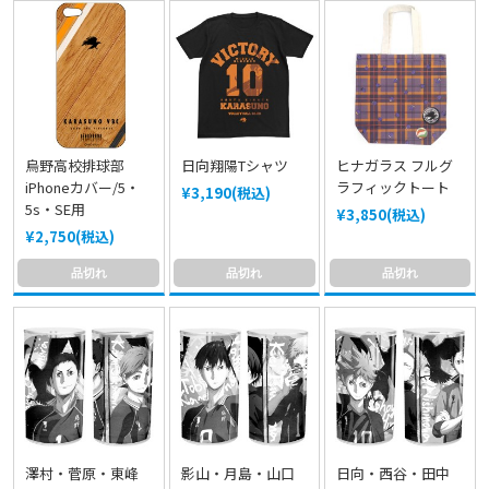
烏野高校排球部
日向翔陽Tシャツ
ヒナガラス フルグ
iPhoneカバー/5・
ラフィックトート
¥3,190(税込)
5s・SE用
¥3,850(税込)
¥2,750(税込)
品切れ
品切れ
品切れ
澤村・菅原・東峰
影山・月島・山口
日向・西谷・田中