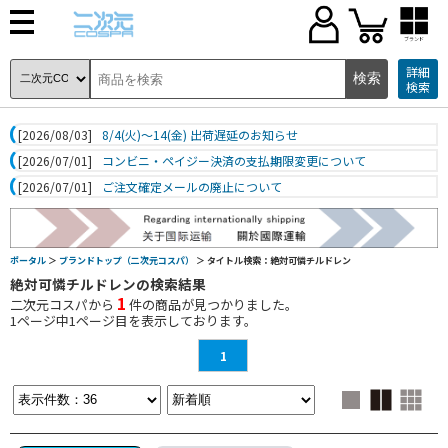
ブランド
詳細
検索
[2026/08/03]
8/4(火)～14(金) 出荷遅延のお知らせ
[2026/07/01]
コンビニ・ペイジー決済の支払期限変更について
[2026/07/01]
ご注文確定メールの廃止について
ポータル
＞
ブランドトップ（二次元コスパ）
＞ タイトル検索：絶対可憐チルドレン
絶対可憐チルドレンの検索結果
1
二次元コスパから
件の商品が見つかりました。
1
ページ中
1
ページ目を表示しております。
1