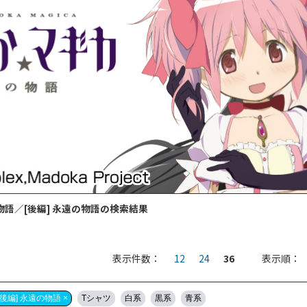
物語／[後編] 永遠の物語の検索結果
表示件数：
12
24
36
表示順：
後編] 永遠の物語 ×
Tシャツ
白系
黒系
青系