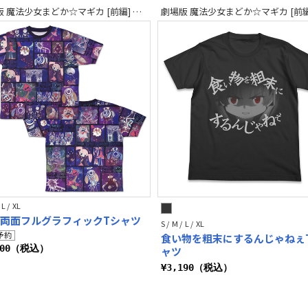
劇場版 魔法少女まどか☆マギカ [前編] 始まりの物語／[後編] 永遠の物語
 L / XL
 両面フルグラフィックTシャツ
S / M / L / XL
食い物を粗末にするんじゃねぇ
600（税込）
ャツ
¥3,190（税込）