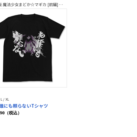
劇場版 魔法少女まどか☆マギカ [前編] 始まりの物語／[後編] 永遠の物語
 L / XL
誰にも頼らないTシャツ
190（税込）