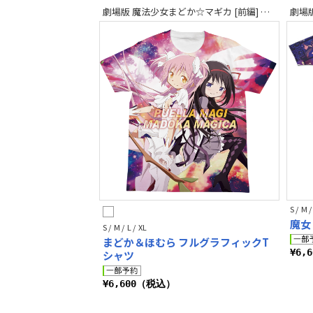
劇場版 魔法少女まどか☆マギカ [前編] 始まりの物語／[後編] 永遠の物語
S / M /
魔女
S / M / L / XL
まどか＆ほむら フルグラフィックT
¥6,
シャツ
¥6,600（税込）