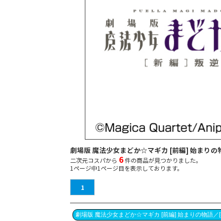
劇場版 魔法少女まどか☆マギカ [前編] 始まりの
6
二次元コスパから
件の商品が見つかりました。
1
ページ中
1
ページ目を表示しております。
1
劇場版 魔法少女まどか☆マギカ [前編] 始まりの物語／[