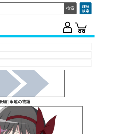
詳細
検索
後編] 永遠の物語