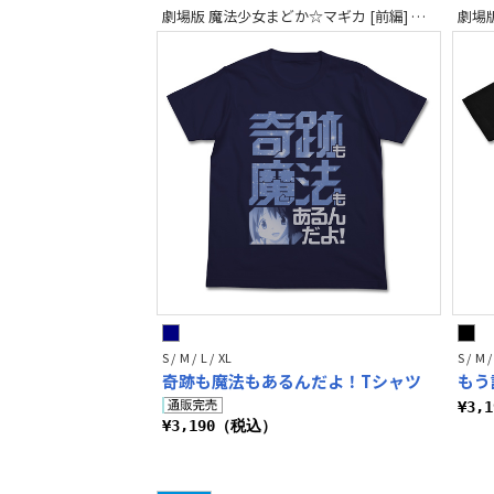
劇場版 魔法少女まどか☆マギカ [前編] 始まりの物語／[後編] 永遠の物語
S / M / L / XL
S / M /
奇跡も魔法もあるんだよ！Tシャツ
もう
¥3,
¥3,190（税込）