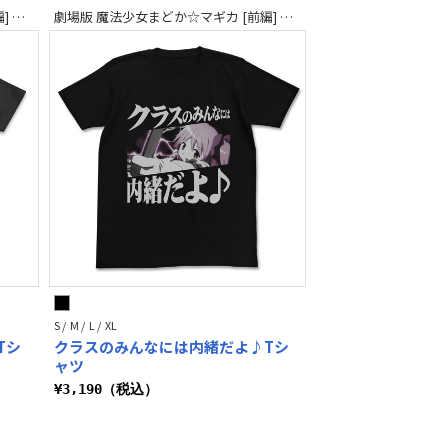
劇場版 魔法少女まどか☆マギカ [前編] 始まりの物語／[後編] 永遠の物語
劇場版 魔法少女まどか☆マギカ [前編] 始まりの物語／[後編] 永遠の物語
S / M / L / XL
Tシ
クラスのみんなには内緒だよ♪Tシ
ャツ
¥3,190（税込）