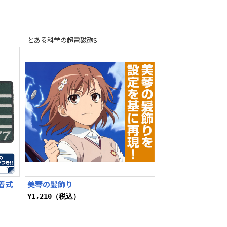
とある科学の超電磁砲S
着式
美琴の髪飾り
¥1,210（税込）