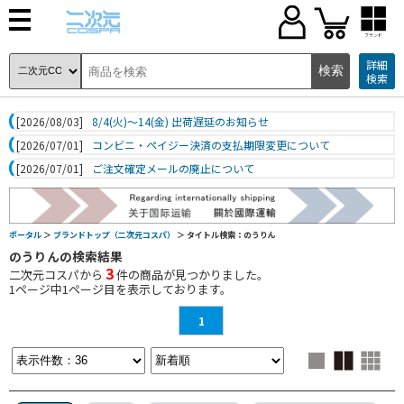
ブランド
詳細
検索
[2026/08/03]
8/4(火)～14(金) 出荷遅延のお知らせ
[2026/07/01]
コンビニ・ペイジー決済の支払期限変更について
[2026/07/01]
ご注文確定メールの廃止について
ポータル
＞
ブランドトップ（二次元コスパ）
＞ タイトル検索：のうりん
のうりんの検索結果
3
二次元コスパから
件の商品が見つかりました。
1
ページ中
1
ページ目を表示しております。
1