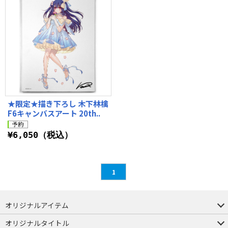
★限定★描き下ろし 木下林檎
F6キャンバスアート 20th..
¥6,050（税込）
1
オリジナルアイテム
つままれ
つかまれ
ピョコッテ
オリジナルタイトル