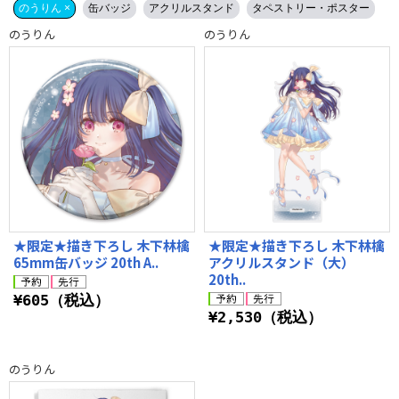
のうりん ×
缶バッジ
アクリルスタンド
タペストリー・ポスター
のうりん
のうりん
★限定★描き下ろし 木下林檎
★限定★描き下ろし 木下林檎
65mm缶バッジ 20th A..
アクリルスタンド（大）
20th..
¥605（税込）
¥2,530（税込）
のうりん