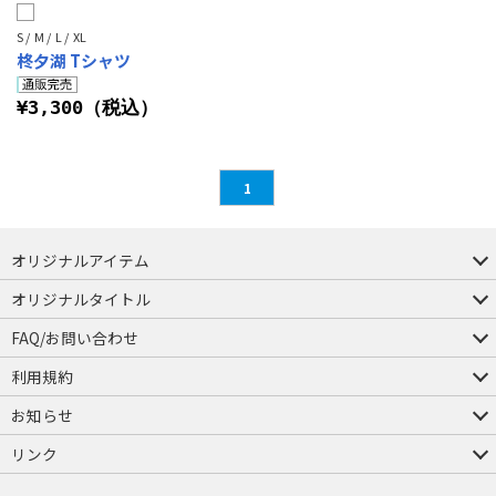
S / M / L / XL
柊夕湖 Tシャツ
¥3,300（税込）
1
オリジナルアイテム
つままれ
つかまれ
ピョコッテ
オリジナルタイトル
アイテムヤ
ミスカトニック大學購買部
FAQ/お問い合わせ
FAQ
お問い合わせ
利用規約
会員規約・ポイント規約
特定商取引法に関する表示
プライバシーポリシー
お知らせ
店舗情報
採用情報
発売日変更のお知らせ
販売代理店・取扱店募集
海外のご案内（English）
リンク
コスパグループ
ジーストア・ドット・コム