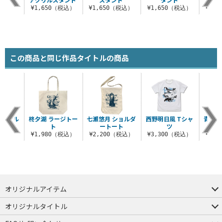
（税込）
¥1,650（税込）
¥1,650（税込）
¥1,650（税込）
¥1,
この商品と同じ作品タイトルの商品
アクリル
柊夕湖 ラージトー
七瀬悠月 ショルダ
西野明日風 Tシャ
青海陽
ンド
ト
ートート
ツ
（ナ
（税込）
¥1,980（税込）
¥2,200（税込）
¥3,300（税込）
¥1,
オリジナルアイテム
つままれ
つかまれ
ピョコッテ
オリジナルタイトル
アイテムヤ
ミスカトニック大學購買部