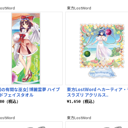
ostWord
東方LostWord
園の有閑な巫女] 博麗霊夢 ハイブ
東方LostWord ヘカーティア
ドフェイスタオル
スラズリ アクリルス..
080（税込）
¥1,650（税込）
ostWord
東方LostWord