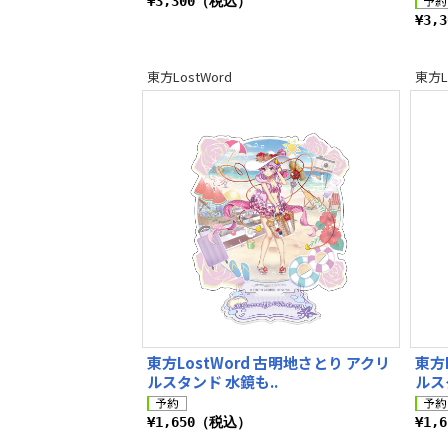
¥3,300（税込）
¥3,
東方LostWord
東方L
東方LostWord 古明地さとり アクリ
東方
ルスタンド 水鏡も..
ルス
¥1,650（税込）
¥1,