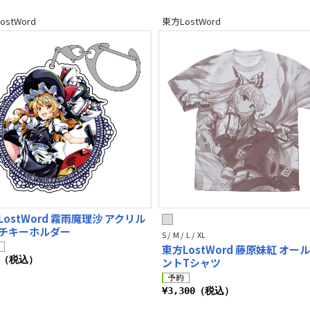
ostWord
東方LostWord
LostWord 霧雨魔理沙 アクリル
チキーホルダー
S / M / L / XL
東方LostWord 藤原妹紅 オー
0（税込）
ントTシャツ
¥3,300（税込）