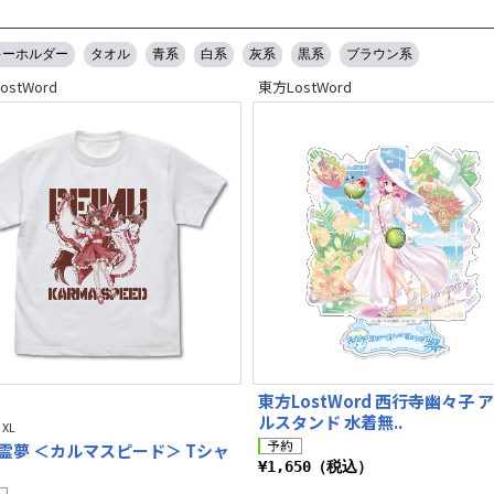
キーホルダー
タオル
青系
白系
灰系
黒系
ブラウン系
ostWord
東方LostWord
東方LostWord 西行寺幽々子 
ルスタンド 水着無..
 XL
霊夢 ＜カルマスピード＞ Tシャ
¥1,650（税込）