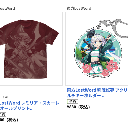
ostWord
東方LostWord
東方LostWord 魂魄妖夢 アク
ルチキーホルダー ..
 L / XL
LostWord レミリア・スカーレ
¥880（税込）
 オールプリント..
300（税込）