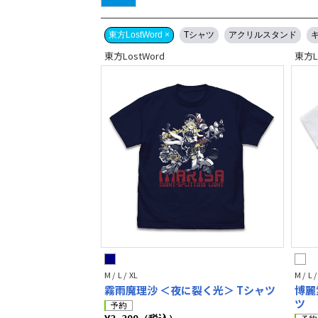
東方LostWord ×
Tシャツ
アクリルスタンド
東方LostWord
東方L
M / L / XL
M / L /
霧雨魔理沙 ＜夜に裂く光＞ Tシャツ
博麗
ツ