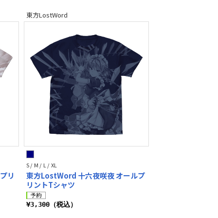
東方LostWord
S / M / L / XL
ルプリ
東方LostWord 十六夜咲夜 オールプ
リントTシャツ
¥3,300（税込）