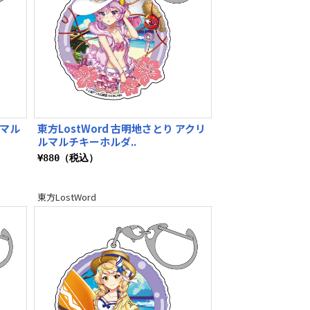
ルマル
東方LostWord 古明地さとり アクリ
ルマルチキーホルダ..
¥880（税込）
東方LostWord