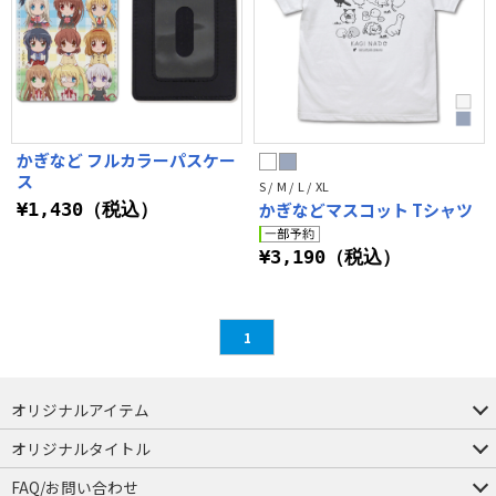
かぎなど フルカラーパスケー
ス
S / M / L / XL
¥1,430（税込）
かぎなどマスコット Tシャツ
¥3,190（税込）
1
オリジナルアイテム
つままれ
つかまれ
ピョコッテ
オリジナルタイトル
アイテムヤ
ミスカトニック大學購買部
FAQ/お問い合わせ